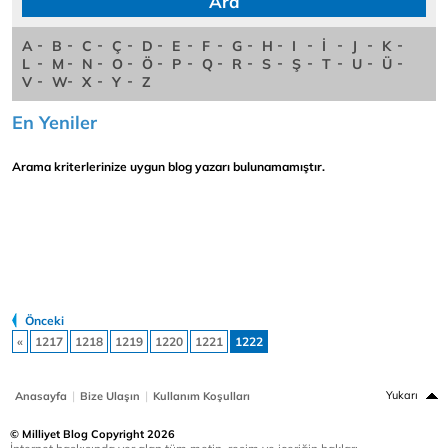
A
B
C
Ç
D
E
F
G
H
I
İ
J
K
L
M
N
O
Ö
P
Q
R
S
Ş
T
U
Ü
V
W
X
Y
Z
En Yeniler
Arama kriterlerinize uygun blog yazarı bulunamamıştır.
Önceki
«
1217
1218
1219
1220
1221
1222
|
|
Yukarı
Anasayfa
Bize Ulaşın
Kullanım Koşulları
© Milliyet Blog Copyright 2026