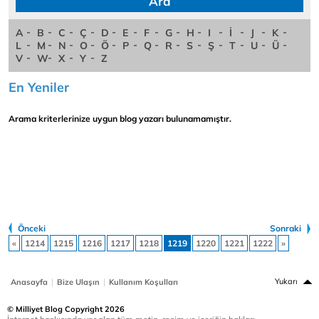
A
B
C
Ç
D
E
F
G
H
I
İ
J
K
L
M
N
O
Ö
P
Q
R
S
Ş
T
U
Ü
V
W
X
Y
Z
En Yeniler
Arama kriterlerinize uygun blog yazarı bulunamamıştır.
Önceki
Sonraki
«
1214
1215
1216
1217
1218
1219
1220
1221
1222
»
|
|
Yukarı
Anasayfa
Bize Ulaşın
Kullanım Koşulları
© Milliyet Blog Copyright 2026