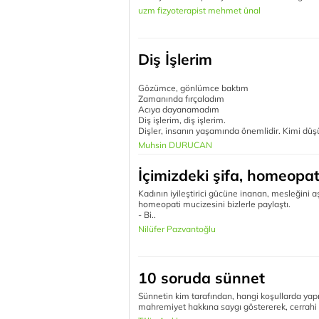
uzm fizyoterapist mehmet ünal
Diş İşlerim
Gözümce, gönlümce baktım
Zamanında fırçaladım
Acıya dayanamadım
Diş işlerim, diş işlerim.
Dişler, insanın yaşamında önemlidir. Kimi düşü
Muhsin DURUCAN
İçimizdeki şifa, homeopat
Kadının iyileştirici gücüne inanan, mesleğini
homeopati mucizesini bizlerle paylaştı.
- Bi..
Nilüfer Pazvantoğlu
10 soruda sünnet
Sünnetin kim tarafından, hangi koşullarda yapı
mahremiyet hakkına saygı göstererek, cerrahi t