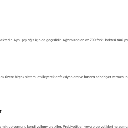
ektedir. Aynı şey ağız için de geçerlidir. Ağzımızda en az 700 farklı bakteri türü y
ak üzere birçok sistemi etkileyerek enfeksiyonlara ve hasara sebebiyet vermesi n
r
ak mikrobiyomunu kendi yollarıyla etkiler. Prebiyotikleri veya probiyotikleri ne zama.