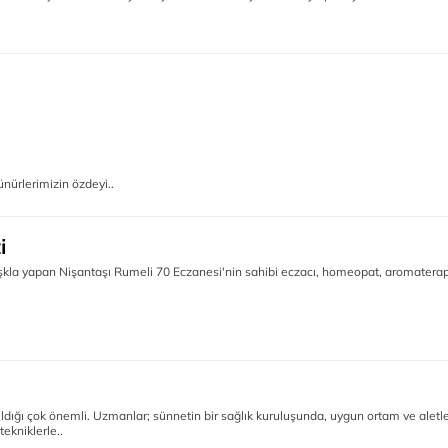
nürlerimizin özdeyi..
i
 aşkla yapan Nişantaşı Rumeli 70 Eczanesi'nin sahibi eczacı, homeopat, aromatera
ldığı çok önemli. Uzmanlar; sünnetin bir sağlık kuruluşunda, uygun ortam ve aletl
ekniklerle..