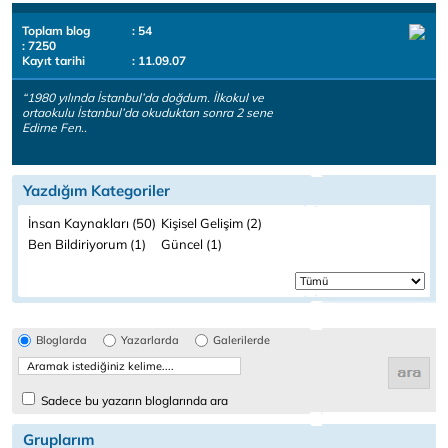
Toplam blog
: 54
: 7250
Kayıt tarihi
: 11.09.07
“1980 yılında İstanbul’da doğdum. İlkokul ve
ortaokulu İstanbul’da okuduktan sonra 2 sene
Edirne Fen..
Yazdığım Kategoriler
İnsan Kaynakları (50)
Kişisel Gelişim (2)
Ben Bildiriyorum (1)
Güncel (1)
Bloglarda
Yazarlarda
Galerilerde
Sadece bu yazarın bloglarında ara
Gruplarım