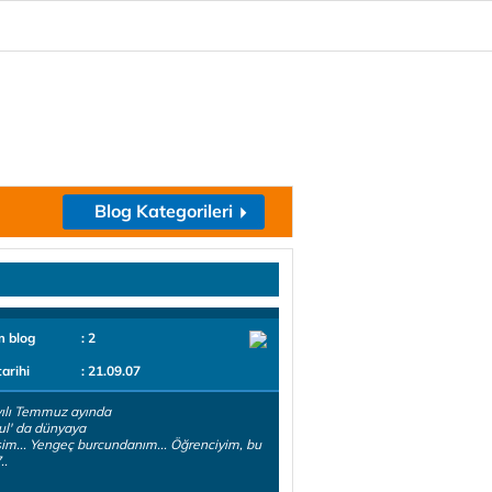
Blog Kategorileri
m blog
: 2
tarihi
: 21.09.07
ılı Temmuz ayında
ul' da dünyaya
im... Yengeç burcundanım... Öğrenciyim, bu
..