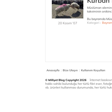
Kurban 
Müslüman alemini
takviminin onikinc
Bu bayramda Müslü
Kategori :
Bayram
20 Kasım '07
|
|
Anasayfa
Bize Ulaşın
Kullanım Koşulları
İnternet baskısınd
© Milliyet Blog Copyright 2026
hakkı sahibi bulunduğu her türlü fikri eser, fotoğr
vb. ürünleri kullanması durumunda, her türlü huku