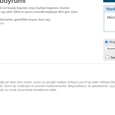
bayramı
n en büyük bayramı olan Kurban bayramı, Kamer
Yazd
i ayı olan Zilhicce ayının onunda başlayıp dört gün sürer.
Müzi
manlar, genellikle koyun, keçi vey..
lar
Blo
Sad
a yer alan tüm metin, resim ve içeriğin hakları milliyet.com.tr'ye aittir. Milliyet Blog
af, resim vb. materyal ve ürünleri kullanamazlar. Blog kullanıcı ve yazarlarının, üçün
ki ve cezai sorumluluk kendilerine aittir.