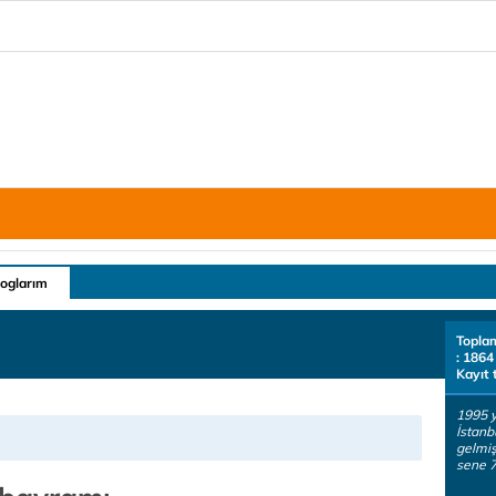
loglarım
Topla
: 1864
Kayıt 
1995 y
İstanb
gelmiş
sene 7