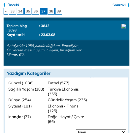
Önceki
Sonraki
«
33
34
35
36
37
38
39
Toplam blog
: 3842
: 3093
Kayıt tarihi
: 23.03.08
Antalya'da 1956 yılında doğdum. Emekliyim,
Üniversite mezunuyum. Evliyim, bir oğlum var
Mimar. Gü..
Yazdığım Kategoriler
Güncel (1036)
Futbol (577)
Sağlıklı Yaşam (383)
Türkiye Ekonomisi
(355)
Dünya (254)
Gündelik Yaşam (235)
Siyaset (181)
Ekonomi - Finans
(125)
İnançlar (77)
Doğal Hayat / Çevre
(66)