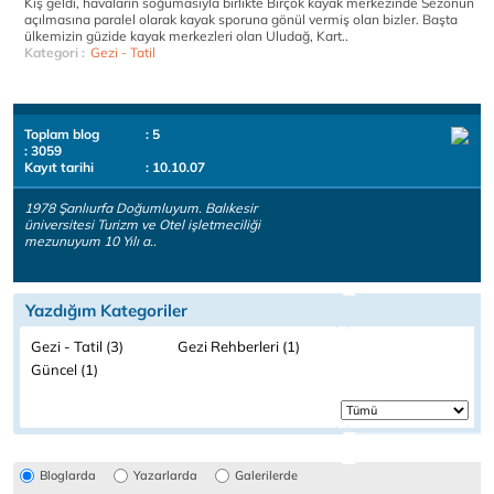
Kış geldi, havaların soğumasıyla birlikte Birçok kayak merkezinde Sezonun
açılmasına paralel olarak kayak sporuna gönül vermiş olan bizler. Başta
ülkemizin güzide kayak merkezleri olan Uludağ, Kart..
Kategori :
Gezi - Tatil
Toplam blog
: 5
: 3059
Kayıt tarihi
: 10.10.07
1978 Şanlıurfa Doğumluyum. Balıkesir
üniversitesi Turizm ve Otel işletmeciliği
mezunuyum 10 Yılı a..
Yazdığım Kategoriler
Gezi - Tatil (3)
Gezi Rehberleri (1)
Güncel (1)
Bloglarda
Yazarlarda
Galerilerde