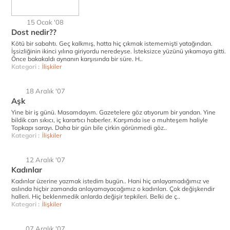
15 Ocak '08
Dost nedir??
Kötü bir sabahtı. Geç kalkmış, hatta hiç çıkmak istememişti yatağından.
İşsizliğinin ikinci yılına giriyordu neredeyse. İsteksizce yüzünü yıkamaya gitti.
Önce bakakaldı aynanın karşısında bir süre. H..
Kategori :
İlişkiler
18 Aralık '07
Aşk
Yine bir iş günü. Masamdayım. Gazetelere göz atıyorum bir yandan. Yine
bildik can sıkıcı, iç karartıcı haberler. Karşımda ise o muhteşem haliyle
Topkapı sarayı. Daha bir gün bile çirkin görünmedi göz..
Kategori :
İlişkiler
12 Aralık '07
Kadınlar
Kadınlar üzerine yazmak istedim bugün.. Hani hiç anlayamadığımız ve
aslında hiçbir zamanda anlayamayacağımız o kadınları. Çok değişkendir
halleri. Hiç beklenmedik anlarda değişir tepkileri. Belki de ç..
Kategori :
İlişkiler
07 Aralık '07