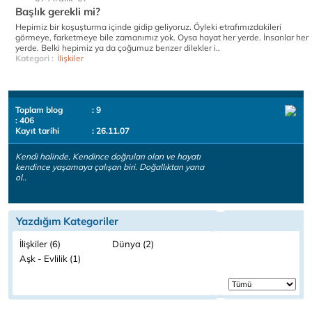
Başlık gerekli mi?
Hepimiz bir koşuşturma içinde gidip geliyoruz. Öyleki etrafımızdakileri
görmeye, farketmeye bile zamanımız yok. Oysa hayat her yerde. İnsanlar her
yerde. Belki hepimiz ya da çoğumuz benzer dilekler i..
Kategori :
İlişkiler
Toplam blog
: 9
: 406
Kayıt tarihi
: 26.11.07
Kendi halinde, Kendince doğruları olan ve hayatı
kendince yaşamaya çalışan biri. Doğallıktan yana
ol..
Yazdığım Kategoriler
İlişkiler (6)
Dünya (2)
Aşk - Evlilik (1)