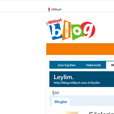
Milliyet
Ana Sayfam
Hakkımda
B
Leylim.
http://blog.milliyet.com.tr/leylim
Şiir
Bloglar