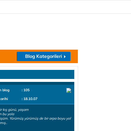
Blog Kategorileri
m blog
: 105
tarihi
: 18.10.07
bir kış günü, yaşam
n bu yola
şüm. Yürümüş yürümüş de bir arpa boyu yol
mış..