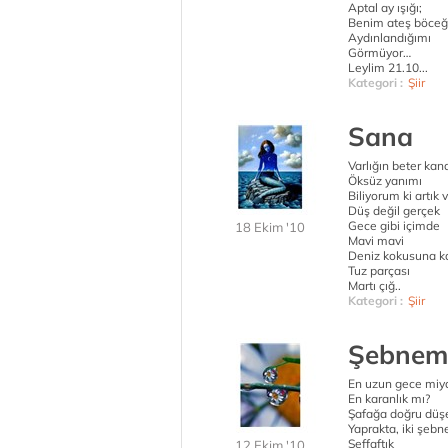
Aptal ay ışığı;
Benim ateş böceği
Aydınlandığımı
Görmüyor…
Leylim 21.10...
Kategori :
Şiir
Sana
Varlığın beter kana
Öksüz yanımı
Biliyorum ki artık 
Düş değil gerçek
Gece gibi içimde
18 Ekim '10
Mavi mavi
Deniz kokusuna k
Tuz parçası
Martı çığ..
Kategori :
Şiir
Şebnem
En uzun gece miy
En karanlık mı?
Şafağa doğru düş
Yaprakta, iki şeb
Şeffaftık
12 Ekim '10