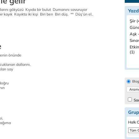
le gelir
arını gökyüzü Kıyıda bir bulut Dumanını savuruyor
Yazd
r kayık Kayıkta iki kişi Biri ben Biri düş. ** Düş’ün el..
Şiir 
Günd
Aşk -
Sınav
e
Etkin
(1)
renin önünde
uklanan dallarını.
ları say
Blo
doğru
nın
Sad
Grup
i,
Halk O
kağıma