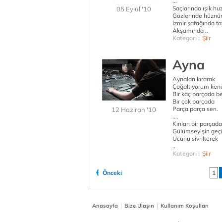
...
Saçlarında ışık h
05 Eylül '10
Gözlerinde hüznün
İzmir şafağında ta
Akşamında ..
Kategori :
Şiir
Ayna
Aynaları kırarak
Çoğaltıyorum ken
Bir kaç parçada b
Bir çok parçada
Parça parça sen.
12 Haziran '10
....
Kırılan bir parçad
Gülümseyişin geç
Ucunu sivrilterek
..
Kategori :
Şiir
Önceki
1
|
|
Anasayfa
Bize Ulaşın
Kullanım Koşulları