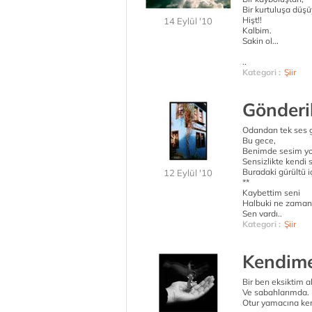
Bir kurtuluşa düş
Hişt!!
14 Eylül '10
Kalbim.
Sakin ol...
..
Kategori :
Şiir
Gönderil
Odandan tek ses 
Bu gece,
Benimde sesim y
Sensizlikte kendi
Buradaki gürültü i
12 Eylül '10
**
Kaybettim seni
Halbuki ne zaman
Sen vardı..
Kategori :
Şiir
Kendim
Bir ben eksiktim 
Ve sabahlarımda.
Otur yamacına ken