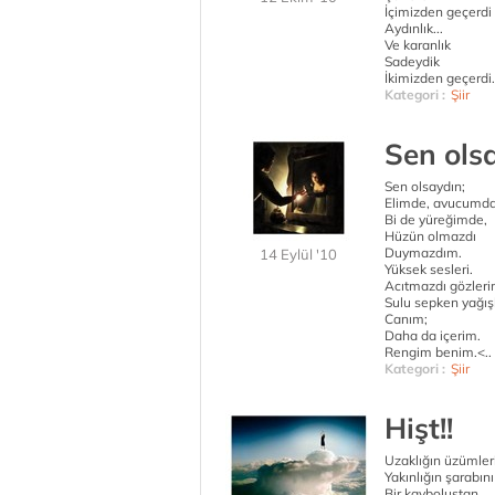
İçimizden geçerdi
Aydınlık...
Ve karanlık
Sadeydik
İkimizden geçerdi.
Kategori :
Şiir
Sen ols
Sen olsaydın;
Elimde, avucumd
Bi de yüreğimde,
Hüzün olmazdı
Duymazdım.
14 Eylül '10
Yüksek sesleri.
Acıtmazdı gözleri
Sulu sepken yağışl
Canım;
Daha da içerim.
Rengim benim.<..
Kategori :
Şiir
Hişt!!
Uzaklığın üzümle
Yakınlığın şarabın
Bir kayboluştan,