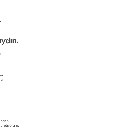
.
aydın.
a
mi
ar.
rinden
ı üretiyorum.