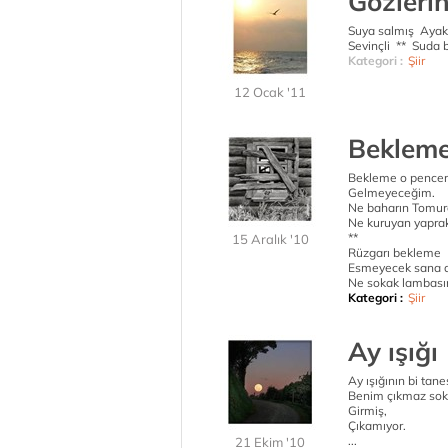
Gözlerin
Suya salmış Ayakl
Sevinçli ** Suda bi
Kategori :
Şiir
12 Ocak '11
Beklem
Bekleme o pence
Gelmeyeceğim.
Ne baharın Tomurc
Ne kuruyan yaprak
**
15 Aralık '10
Rüzgarı bekleme
Esmeyecek sana 
Ne sokak lambası
Kategori :
Şiir
Ay ışığı
Ay ışığının bi tanes
Benim çıkmaz so
Girmiş,
Çıkamıyor.
...
21 Ekim '10