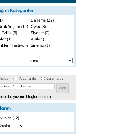
ığım Kategoriler
(47)
Deneme (22)
elik Yaşam (14)
Öykü (8)
 Evlilik (5)
Siyaset (2)
lar (1)
Anılar (1)
likler / Festivaller
Sinema (1)
glarda
Yazarlarda
Galerilerde
ece bu yazarın bloglarında ara
larım
yunları [12]