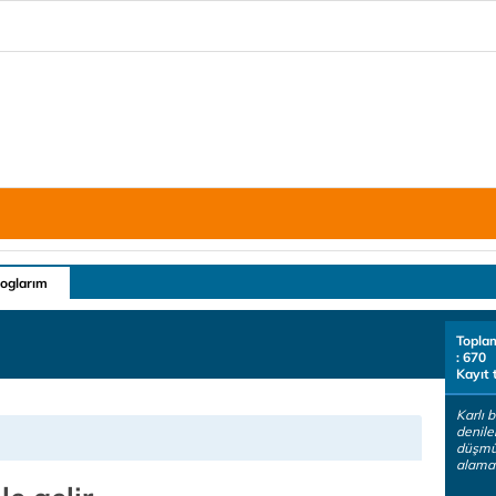
loglarım
Topla
: 670
Kayıt 
Karlı 
denile
düşmü
alama