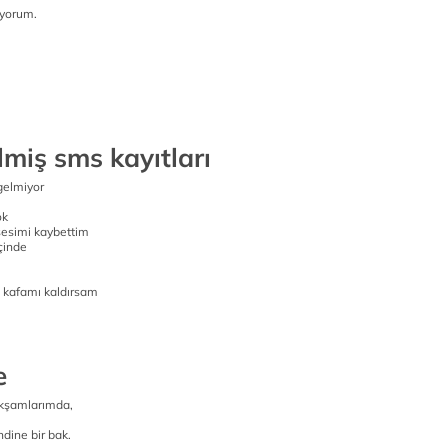
üyorum.
miş sms kayıtları
gelmiyor
ok
 sesimi kaybettim
çinde
 kafamı kaldırsam
e
akşamlarımda,
dine bir bak.