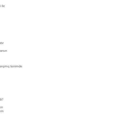
 ile
tır
varsın
arışmış tenimde
di?
en
nem