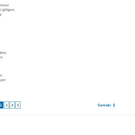
uzmesi
 gölgesi.
y
dimi
en
an
iyor
2
3
4
5
Sonraki