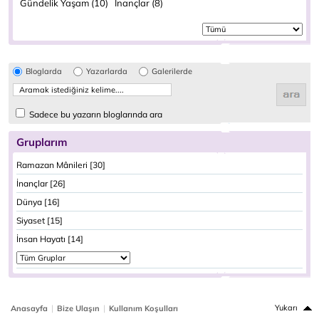
Gündelik Yaşam (10)
İnançlar (8)
Bloglarda
Yazarlarda
Galerilerde
Sadece bu yazarın bloglarında ara
Gruplarım
Ramazan Mânileri [30]
İnançlar [26]
Dünya [16]
Siyaset [15]
İnsan Hayatı [14]
|
|
Yukarı
Anasayfa
Bize Ulaşın
Kullanım Koşulları