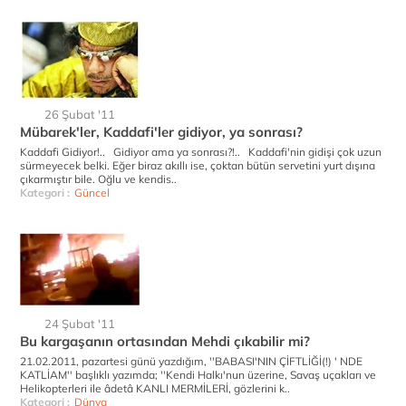
26 Şubat '11
Mübarek'ler, Kaddafi'ler gidiyor, ya sonrası?
Kaddafi Gidiyor!.. Gidiyor ama ya sonrası?!.. Kaddafi'nin gidişi çok uzun
sürmeyecek belki. Eğer biraz akıllı ise, çoktan bütün servetini yurt dışına
çıkarmıştır bile. Oğlu ve kendis..
Kategori :
Güncel
24 Şubat '11
Bu kargaşanın ortasından Mehdi çıkabilir mi?
21.02.2011, pazartesi günü yazdığım, ''BABASI'NIN ÇİFTLİĞİ(!) ' NDE
KATLİAM'' başlıklı yazımda; ''Kendi Halkı'nun üzerine, Savaş uçakları ve
Helikopterleri ile âdetâ KANLI MERMİLERİ, gözlerini k..
Kategori :
Dünya