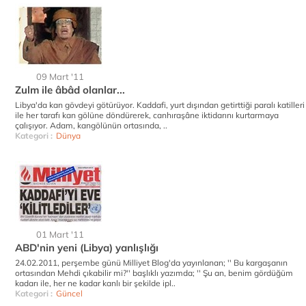
09 Mart '11
Zulm ile âbâd olanlar...
Libya'da kan gövdeyi götürüyor. Kaddafi, yurt dışından getirttiği paralı katilleri
ile her tarafı kan gölüne döndürerek, canhıraşâne iktidarını kurtarmaya
çalışıyor. Adam, kangölünün ortasında, ..
Kategori :
Dünya
01 Mart '11
ABD'nin yeni (Libya) yanlışlığı
24.02.2011, perşembe günü Milliyet Blog'da yayınlanan; '' Bu kargaşanın
ortasından Mehdi çıkabilir mi?'' başlıklı yazımda; '' Şu an, benim gördüğüm
kadarı ile, her ne kadar kanlı bir şekilde ipl..
Kategori :
Güncel