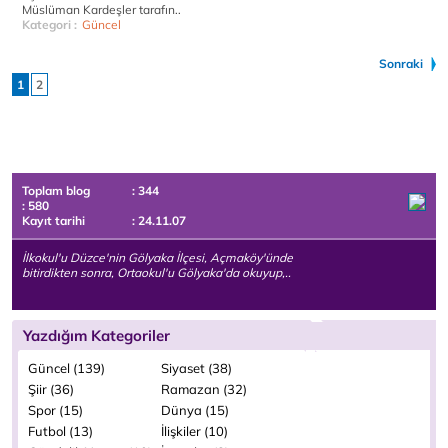
Müslüman Kardeşler tarafın..
Kategori :
Güncel
Sonraki
1
2
Toplam blog
: 344
: 580
Kayıt tarihi
: 24.11.07
İlkokul'u Düzce'nin Gölyaka İlçesi, Açmaköy'ünde
bitirdikten sonra, Ortaokul'u Gölyaka'da okuyup,..
Yazdığım Kategoriler
Güncel (139)
Siyaset (38)
Şiir (36)
Ramazan (32)
Spor (15)
Dünya (15)
Futbol (13)
İlişkiler (10)