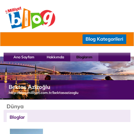
Blog Kategorileri
Ana Sayfam
Hakkımda
Bloglarım
Bektaş Azizoğlu
http://blog.milliyet.com.tr/bektasazizoglu
Dünya
Bloglar