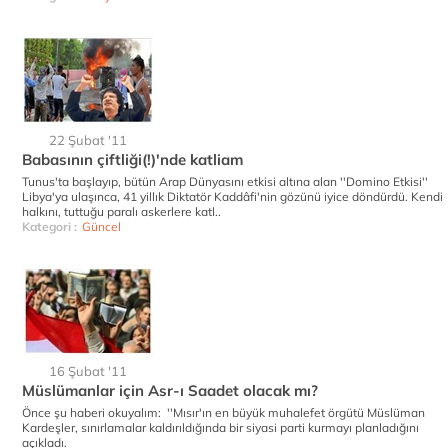
22 Şubat '11
Babasının çiftliği(!)'nde katliam
Tunus'ta başlayıp, bütün Arap Dünyasını etkisi altına alan ''Domino Etkisi''
Libya'ya ulaşınca, 41 yillık Diktatör Kaddâfi'nin gözünü iyice döndürdü. Kendi
halkını, tuttuğu paralı askerlere katl..
Kategori :
Güncel
16 Şubat '11
Müslümanlar için Asr-ı Saadet olacak mı?
Önce şu haberi okuyalım: ''Mısır'ın en büyük muhalefet örgütü Müslüman
Kardeşler, sınırlamalar kaldırıldığında bir siyasi parti kurmayı planladığını
açıkladı.