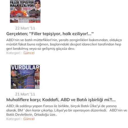
22 Mart '11
Gerçekten; ''Filler tepişiyor, halk eziliyor!...''
ABD'nin ve batılı müttefikleri'nin, yeraltı zenginlikleri bakımından, oldukça
münbit fakat buna rağmen, başlarındaki despot idarecileri tarafından hep
geri bırakılmış veya az gelişmiş güçsüz dev..
Kategori :
Güncel
21 Mart '11
Muhaliflere karşı; Kaddafi, ABD ve Batılı işbirliği mi?!...
ABD; ilk saldırıyı yapan Fansa ile birlikte, birçok Batılı Ülke'yi de yanına
alarak, BM ' den karar çıkartıp, Libya'ya bir operasyon düzenledi. ABD'nin ve
Batılı Devletlerin, Ortadoğu üze..
Kategori :
Güncel