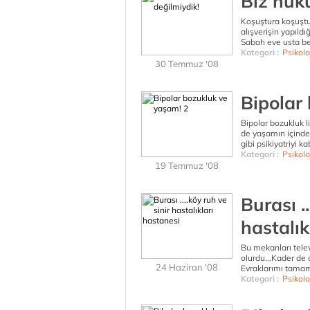
Biz huku
Koşuştura koşuştu
alışverişin yapıld
Sabah eve usta be
Kategori :
Psikolo
30 Temmuz '08
Bipolar
Bipolar bozukluk l
de yaşamın içind
gibi psikiyatriyi 
Kategori :
Psikolo
19 Temmuz '08
Burası ..
hastalık
Bu mekanları tele
olurdu...Kader de
24 Haziran '08
Evraklarımı tamam
Kategori :
Psikolo