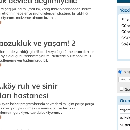
k devleti değilmiydik!
ra çarşıya indim! (malum, Zonguldak bir caddeden ibaret
Yazd
ığı etrafının tepeler ve mahallelerden oluştuğu bir ŞEHİR)
kliyorum, malzeme almam lazım, ..
Psiko
ji
Günd
Günc
ÖSYS
 bozukluk ve yaşam! 2
Sağlı
itarütürde yazıldığı gibi % de 1 veya 2 görülme oranı denilse
e öyle olduğunu zannetmiyorum. Neticede bizim toplumuz
kabullenemeyen toplumlarda bil..
ji
Blo
..köy ruh ve sinir
Sad
ları hastanesi
Grup
vizyon haber programlarında seyrederdim, içim parça parça
 dünya gözüyle görmek de varmış acı ve hüzünle...
Yaşama
lamam gerekiyor, kapıda bekliyorum. ..
ji
psikolo
Mutfak