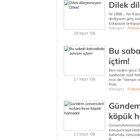
Dilek di
Yıl 1988... Yer Ka
dediysem giriş üzer
Eskipazar anlayışın
Kategori :
Psikolo
29 Mart '08
Bu saba
içtim!
Ben neden gece 3 
saatlerde saat fa
17 Mart '08
msn de "Vampir ve
Peki..
Kategori :
Psikolo
Gündem ü
köpük 
Üniversitelerimizd
kavuşuncaya kadar
13 Mart '08
kafamda, neticede
B..