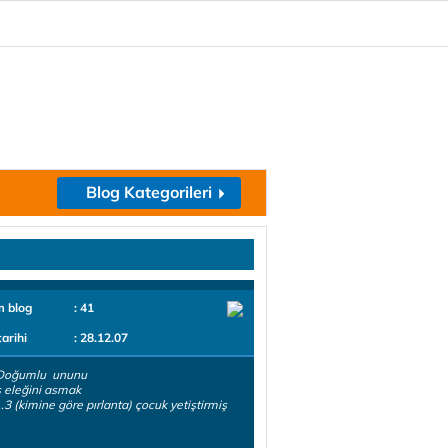
Blog Kategorileri
m blog
: 41
tarihi
: 28.12.07
Doğumlu ununu
 eleğini asmak
..3 (kimine göre pırlanta) çocuk yetiştirmiş