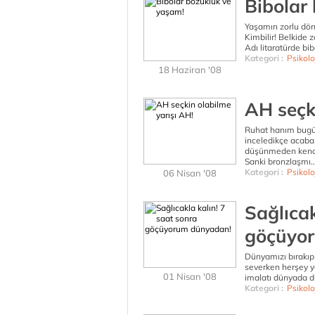
Bibolar
Yaşamın zorlu dön
Kimbilir! Belkide 
Adı litaratürde bib
Kategori :
Psikolo
18 Haziran '08
AH seçk
Ruhat hanım bugün
inceledikçe acaba 
düşünmeden kend
Sanki bronzlaşmı..
Kategori :
Psikolo
06 Nisan '08
Sağlıcak
göçüyo
Dünyamızı bırakıp 
severken herşey 
01 Nisan '08
imalatı dünyada du
Kategori :
Psikolo