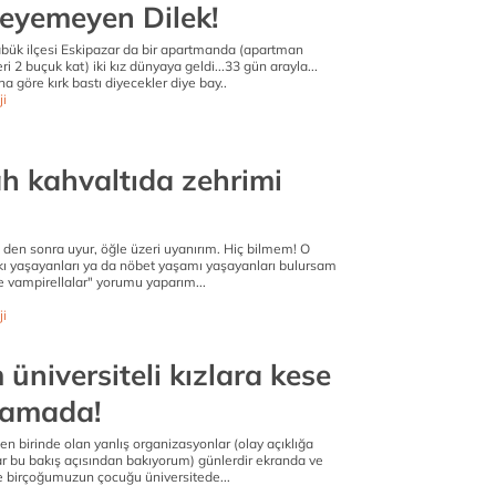
leyemeyen Dilek!
rabük ilçesi Eskipazar da bir apartmanda (apartman
i 2 buçuk kat) iki kız dünyaya geldi...33 gün arayla...
a göre kırk bastı diyecekler diye bay..
ji
h kahvaltıda zehrimi
den sonra uyur, öğle üzeri uyanırım. Hiç bilmem! O
rkı yaşayanları ya da nöbet yaşamı yaşayanları bulursam
 vampirellalar" yorumu yaparım...
ji
niversiteli kızlara kese
hamada!
en birinde olan yanlış organizasyonlar (olay açıklığa
 bu bakış açısından bakıyorum) günlerdir ekranda ve
 birçoğumuzun çocuğu üniversitede...