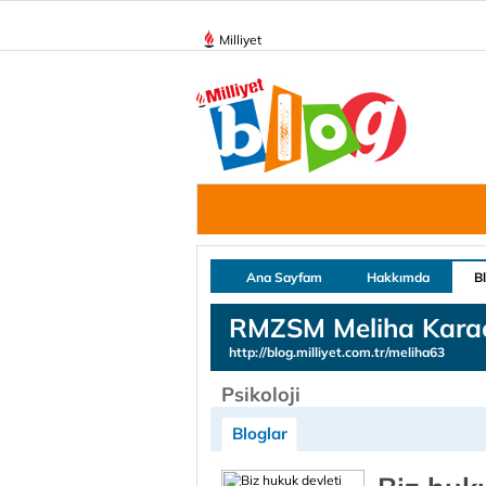
Milliyet
Ana Sayfam
Hakkımda
B
RMZSM Meliha Kara
http://blog.milliyet.com.tr/meliha63
Psikoloji
Bloglar