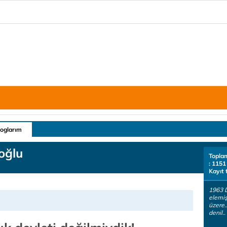
loglarım
oğlu
Topla
: 1151
Kayıt 
1963 
elemiş
üzere.
denil..