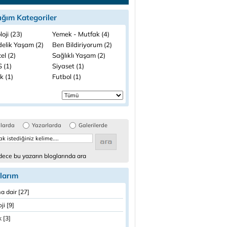
ığım Kategoriler
loji (23)
Yemek - Mutfak (4)
elik Yaşam (2)
Ben Bildiriyorum (2)
el (2)
Sağlıklı Yaşam (2)
 (1)
Siyaset (1)
k (1)
Futbol (1)
glarda
Yazarlarda
Galerilerde
ece bu yazarın bloglarında ara
larım
 dair [27]
ji [9]
 [3]