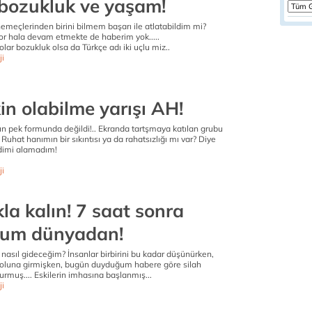
 bozukluk ve yaşam!
emeçlerinden birini bilmem başarı ile atlatabildim mi?
zor hala devam etmekte de haberim yok.....
olar bozukluk olsa da Türkçe adı iki uçlu miz..
ji
in olabilme yarışı AH!
 pek formunda değildi!.. Ekranda tartşmaya katılan grubu
Ruhat hanımın bir sıkıntısı ya da rahatsızlığı mı var? Diye
imi alamadım!
ji
la kalın! 7 saat sonra
rum dünyadan!
nasıl gideceğim? İnsanlar birbirini bu kadar düşünürken,
yoluna girmişken, bugün duyduğum habere göre silah
rmuş.... Eskilerin imhasına başlanmış...
ji