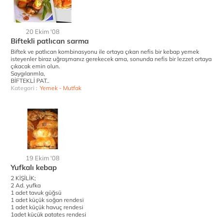
20 Ekim '08
Biftekli patlıcan sarma
Biftek ve patlıcan kombinasyonu ile ortaya çıkan nefis bir kebap yemek
isteyenler biraz uğraşmanız gerekecek ama, sonunda nefis bir lezzet ortaya
çıkacak emin olun.
Saygılarımla,
BİFTEKLİ PAT..
Kategori :
Yemek - Mutfak
19 Ekim '08
Yufkalı kebap
2 KİŞİLİK;
2 Ad. yufka
1 adet tavuk güğsü
1 adet küçük soğan rendesi
1 adet küçük havuç rendesi
1adet küçük patates rendesi