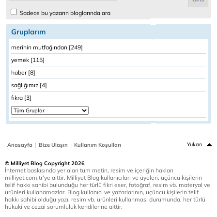
Sadece bu yazarın bloglarında ara
Gruplarım
merihin mutfağından [249]
yemek [115]
haber [8]
sağlığımız [4]
fıkra [3]
|
|
Yukarı
Anasayfa
Bize Ulaşın
Kullanım Koşulları
© Milliyet Blog Copyright 2026
İnternet baskısında yer alan tüm metin, resim ve içeriğin hakları
milliyet.com.tr'ye aittir. Milliyet Blog kullanıcıları ve üyeleri, üçüncü kişilerin
telif hakkı sahibi bulunduğu her türlü fikri eser, fotoğraf, resim vb. materyal ve
ürünleri kullanamazlar. Blog kullanıcı ve yazarlarının, üçüncü kişilerin telif
hakkı sahibi olduğu yazı, resim vb. ürünleri kullanması durumunda, her türlü
hukuki ve cezai sorumluluk kendilerine aittir.