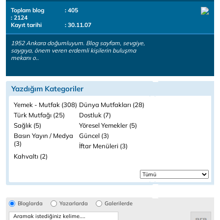
Toplam blog
: 405
: 2124
Kayıt tarihi
: 30.11.07
1952 Ankara doğumluyum. Blog sayfam, sevgiye,
saygıya, önem veren erdemli kişilerin buluşma
mekanı o..
Yazdığım Kategoriler
Yemek - Mutfak (308)
Dünya Mutfakları (28)
Türk Mutfağı (25)
Dostluk (7)
Sağlık (5)
Yöresel Yemekler (5)
Basın Yayın / Medya
Güncel (3)
(3)
İftar Menüleri (3)
Kahvaltı (2)
Bloglarda
Yazarlarda
Galerilerde