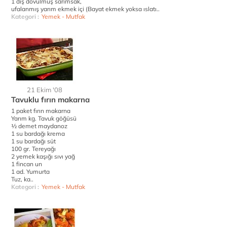
1 diş dövülmüş sarımsak,
ufalanmış yarım ekmek içi (Bayat ekmek yoksa ıslatı..
Kategori :
Yemek - Mutfak
21 Ekim '08
Tavuklu fırın makarna
1 paket fırın makarna
Yarım kg. Tavuk göğüsü
½ demet maydanoz
1 su bardağı krema
1 su bardağı süt
100 gr. Tereyağı
2 yemek kaşığı sıvı yağ
1 fincan un
1 ad. Yumurta
Tuz, ka..
Kategori :
Yemek - Mutfak