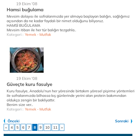
19 Ekim '08
Hamsi buğulama
Mevsim dolayısı ile sofralarımızda yer almaya başlayan balığın, sağlığımız
açısından da ne kadar faydalı bir nimet olduğunu biliyoruz.
HAMSİ BUĞULAMA
Mevsim itibarı ile her tür balığın tezgahla..
Kategori :
Yemek - Mutfak
19 Ekim '08
Güveçte kuru fasulye
Kuru fasulye, Anadolu'nun her yöresinde birtakım yöresel pişirme yöntemleri
ile sofralarımızda bilhassa kış günlerinde yerini alan protein bakımından
oldukça zengin bir bakliyattır.
Benim size ver..
Kategori :
Yemek - Mutfak
Önceki
Sonraki
«
4
5
6
7
8
9
10
11
»