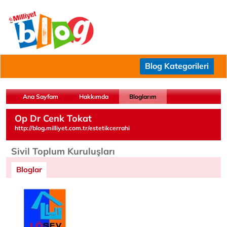
Blog Kategorileri
Ana Sayfam
Hakkımda
Bloglarım
Op Dr Cenk Tokat
http://blog.milliyet.com.tr/estetikcerrahi
Sivil Toplum Kuruluşları
Bloglar