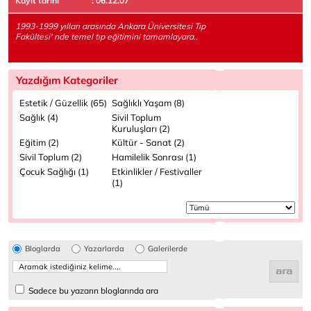
Kayıt tarihi
: 06.12.07
1993-1999 yılları arasında Ankara Üniversitesi Tıp
Fakültesi' nde temel tıp eğitimini tamamlayara..
Yazdığım Kategoriler
Estetik / Güzellik (65)
Sağlıklı Yaşam (8)
Sağlık (4)
Sivil Toplum
Kuruluşları (2)
Eğitim (2)
Kültür - Sanat (2)
Sivil Toplum (2)
Hamilelik Sonrası (1)
Çocuk Sağlığı (1)
Etkinlikler / Festivaller
(1)
Bloglarda
Yazarlarda
Galerilerde
Sadece bu yazarın bloglarında ara