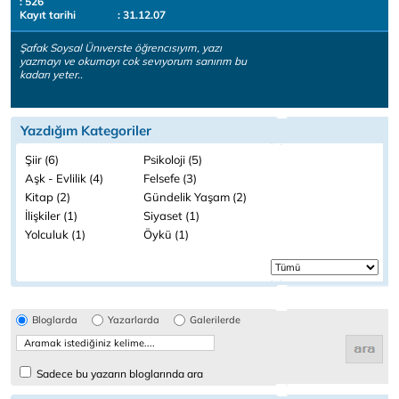
: 526
Kayıt tarihi
: 31.12.07
Şafak Soysal Ünıverste öğrencısıyım, yazı
yazmayı ve okumayı cok sevıyorum sanırım bu
kadarı yeter..
Yazdığım Kategoriler
Şiir (6)
Psikoloji (5)
Aşk - Evlilik (4)
Felsefe (3)
Kitap (2)
Gündelik Yaşam (2)
İlişkiler (1)
Siyaset (1)
Yolculuk (1)
Öykü (1)
Bloglarda
Yazarlarda
Galerilerde
Sadece bu yazarın bloglarında ara