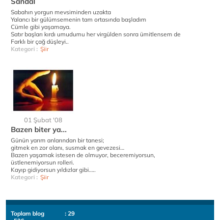
Sandal
Sabahın yorgun mevsiminden uzakta
Yalancı bir gülümsemenin tam ortasında başladım
Cümle gibi yaşamaya.
Satır başları kırdı umudumu her virgülden sonra ümitlensem de
Farklı bir çağ düşleyi..
Kategori :
Şiir
01 Şubat '08
Bazen biter ya...
Günün yarım anlarından bir tanesi;
gitmek en zor olanı, susmak en gevezesi…
Bazen yaşamak istesen de olmuyor, beceremiyorsun,
üstlenemiyorsun rolleri.
Kayıp gidiyorsun yıldızlar gibi…..
Kategori :
Şiir
Toplam blog
: 29