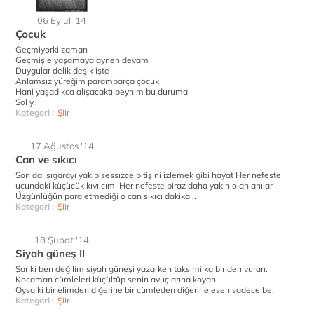
06 Eylül '14
Çocuk
Geçmiyorki zaman
Geçmişle yaşamaya aynen devam
Duygular delik deşik işte
Anlamsız yüreğim paramparça çocuk
Hani yaşadıkca alışacaktı beynim bu duruma
Sol y..
Kategori :
Şiir
17 Ağustos '14
Can ve sıkıcı
Son dal sıgarayı yakıp sessızce bıtişini izlemek gibi hayat Her nefeste
ucundaki küçücük kıvılcım Her nefeste biraz daha yakın olan anılar
Üzgünlüğün para etmediği o can sıkıcı dakikal..
Kategori :
Şiir
18 Şubat '14
Siyah güneş II
Sanki ben değilim siyah güneşi yazarken taksimi kalbinden vuran.
Kocaman cümleleri küçültüp senin avuçlarına koyan.
Oysa ki bir elimden diğerine bir cümleden diğerine esen sadece be..
Kategori :
Şiir