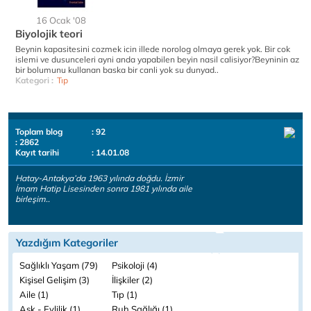
16 Ocak '08
Biyolojik teori
Beynin kapasitesini cozmek icin illede norolog olmaya gerek yok. Bir cok
islemi ve dusunceleri ayni anda yapabilen beyin nasil calisiyor?Beyninin az
bir bolumunu kullanan baska bir canli yok su dunyad..
Kategori :
Tıp
Toplam blog
: 92
: 2862
Kayıt tarihi
: 14.01.08
Hatay-Antakya’da 1963 yılında doğdu. İzmir
İmam Hatip Lisesinden sonra 1981 yılında aile
birleşim..
Yazdığım Kategoriler
Sağlıklı Yaşam (79)
Psikoloji (4)
Kişisel Gelişim (3)
İlişkiler (2)
Aile (1)
Tıp (1)
Aşk - Evlilik (1)
Ruh Sağlığı (1)