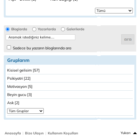
Bloglarda
Yazarlarda
Galerilerde
Sadece bu yazarın bloglarında ara
Gruplarım
Kisisel gelisim [57]
Psikiyatri [22]
Motivasyon [5]
Beyin gucu [3]
Ask [2]
|
|
Yukarı
Anasayfa
Bize Ulaşın
Kullanım Koşulları