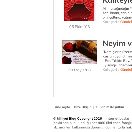
Affına sığındığın 
seni kıranı, canın
bilinçaltına, yatır
Kategori :
Gündel
06 Ekim '08
Neyim v
“Kamışların üzeri
Kuşları uyandırmay
- Rauf Yekta Bey, 
Ey sevgili; tasavv
Kategori :
Gündel
09 Mayıs '08
|
|
Anasayfa
Bize Ulaşın
Kullanım Koşulları
İnternet baskısınd
© Milliyet Blog Copyright 2026
hakkı sahibi bulunduğu her türlü fikri eser, fotoğr
vb. ürünleri kullanması durumunda, her türlü huku