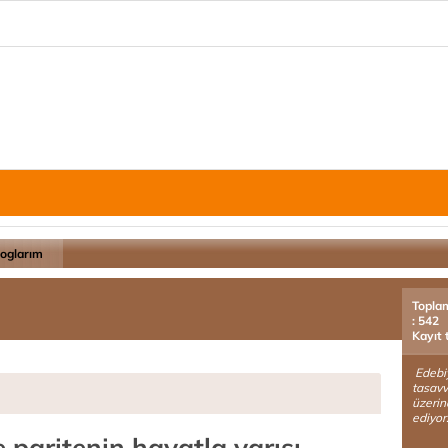
loglarım
Topla
: 542
Kayıt 
Edebiya
tasavv
üzerin
ediyor
e paritenin hayatla yarışı