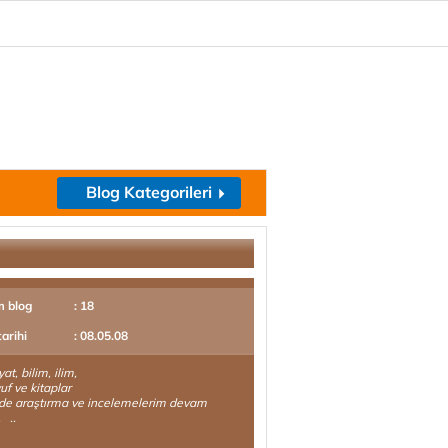
Blog Kategorileri
m blog
: 18
tarihi
: 08.05.08
t, bilim, ilim,
uf ve kitaplar
de araştırma ve incelemelerim devam
. ..