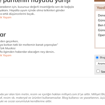
Yaradanın için, kusursuz değerli insanlığınla sen de bağışla
Yazd
ı yakanı. Hayatla uyum içinde olma telkinleri gönder
ma artık düşüncelerini bıçak..
Dene
ik Yaşam
Günd
Ben B
Günc
ar
Opera
nden geçerken,
a korkan tatlı bir meltemin kanat çırpınışları”
Türk Musikisi
ufa ilgimden haberdar alacağım ney dersin..
ik Yaşam
Blo
Sad
a yer alan tüm metin, resim ve içeriğin hakları milliyet.com.tr'ye aittir. Milliyet Blog
af, resim vb. materyal ve ürünleri kullanamazlar. Blog kullanıcı ve yazarlarının, üçün
ki ve cezai sorumluluk kendilerine aittir.