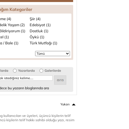
ığım Kategoriler
me (4)
Şiir (4)
elik Yaşam (2)
Edebiyat (1)
ildiriyorum (1)
Dostluk (1)
el (1)
Öykü (1)
 / Bale (1)
Türk Mutfağı (1)
glarda
Yazarlarda
Galerilerde
ece bu yazarın bloglarında ara
Yukarı
 kullanıcıları ve üyeleri, üçüncü kişilerin telif
cü kişilerin telif hakkı sahibi olduğu yazı, resim