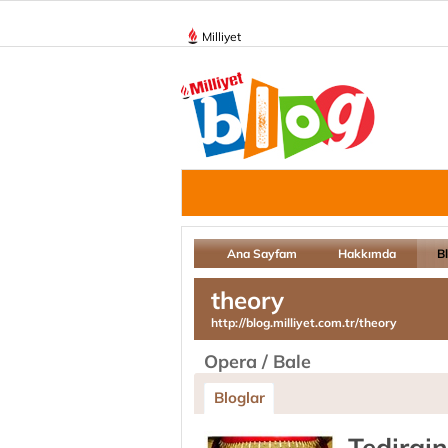
Milliyet
Ana Sayfam
Hakkımda
B
theory
http://blog.milliyet.com.tr/theory
Opera / Bale
Bloglar
Tedirgin