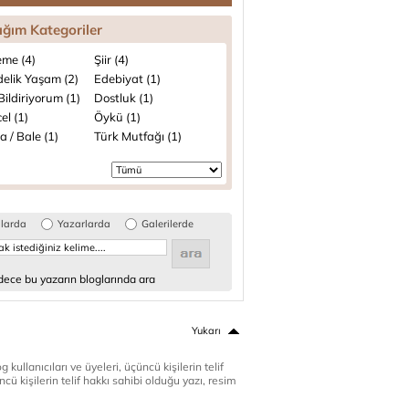
ığım Kategoriler
me (4)
Şiir (4)
elik Yaşam (2)
Edebiyat (1)
ildiriyorum (1)
Dostluk (1)
el (1)
Öykü (1)
 / Bale (1)
Türk Mutfağı (1)
glarda
Yazarlarda
Galerilerde
ece bu yazarın bloglarında ara
Yukarı
 kullanıcıları ve üyeleri, üçüncü kişilerin telif
cü kişilerin telif hakkı sahibi olduğu yazı, resim