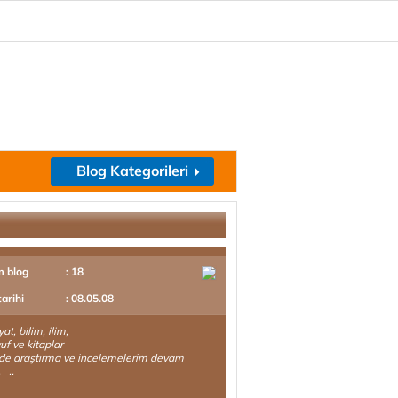
Blog Kategorileri
m blog
: 18
tarihi
: 08.05.08
t, bilim, ilim,
uf ve kitaplar
de araştırma ve incelemelerim devam
. ..