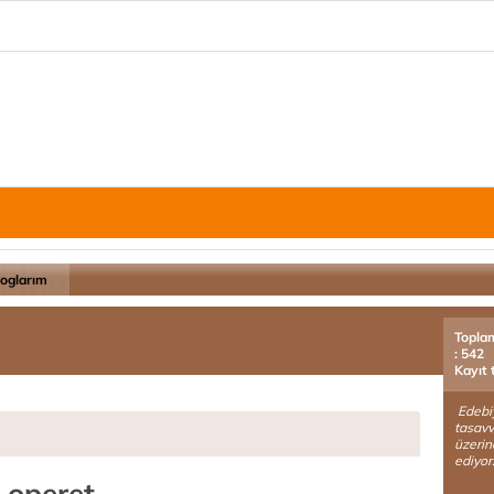
loglarım
Topla
: 542
Kayıt 
Edebiya
tasavv
üzerin
ediyor
 operet