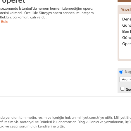
 sezonunda İstanbul'da hemen hemen izlemediğim opera,
Yazd
sterisi kalmadı. Özellikle Süreyya opera sahnesi muhteşem
tukları, balkonları, çatı ve du..
Dene
 Bale
Günd
Ben B
Günc
Opera
Blo
Sad
a yer alan tüm metin, resim ve içeriğin hakları milliyet.com.tr'ye aittir. Milliyet Blog
af, resim vb. materyal ve ürünleri kullanamazlar. Blog kullanıcı ve yazarlarının, üçün
ki ve cezai sorumluluk kendilerine aittir.