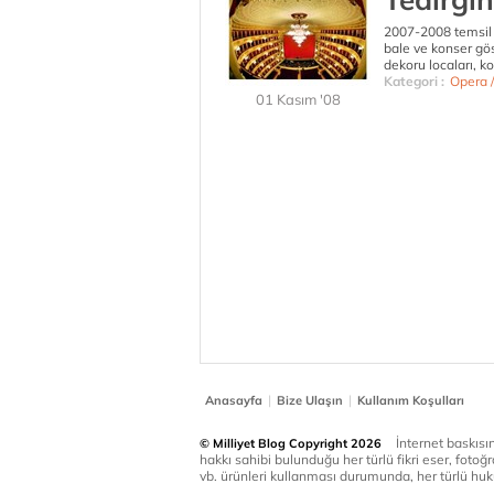
2007-2008 temsil
bale ve konser gö
dekoru locaları, kol
Kategori :
Opera /
01 Kasım '08
|
|
Anasayfa
Bize Ulaşın
Kullanım Koşulları
İnternet baskısınd
© Milliyet Blog Copyright 2026
hakkı sahibi bulunduğu her türlü fikri eser, fotoğr
vb. ürünleri kullanması durumunda, her türlü huku