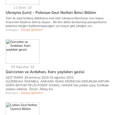
11 Ekim '10
Ukrayna (Lviv) - Polonya Gezi Notları İkinci Bölüm
Tam iki saat kırkbeş dakikama mal olan Ukrayna Berehove sınır kapısı
maceram böylece bitmiş oluyor... Bir kez daha durdurulup pasaportuma
bakılma isteğini kaldıramayacağım için kaçar gibi çıktığım sın..
Kategori :
Dünya Şehirleri
05 Ağustos '10
Gürcistan ve Ardahan, Kars yaylaları gezisi
GEZİ TARİHİ :25 temmuz 2010-03 ağustos 2010
GÜZERGAH: İSTANBUL-ANKARA-SİVAS-ERZİNCAN-ERZURUM-ARTVİN-
HOPA-BATUM-TİFLİS-POSOF-DAMAL-HANAK'tan yoldan çıkış: Kurtkale
yaylası-Akkiraz -Öncül -Aktaş-Ke..
Kategori :
Dünya Şehirleri