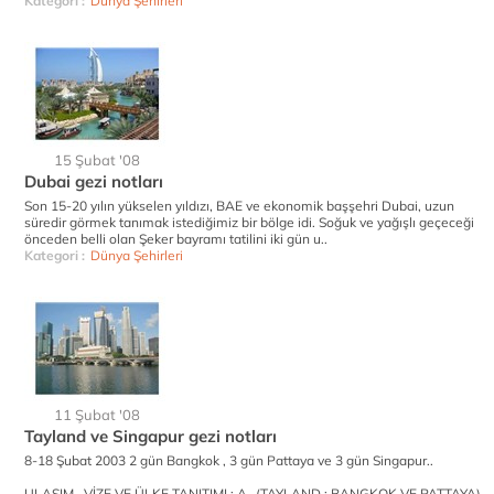
Kategori :
Dünya Şehirleri
15 Şubat '08
Dubai gezi notları
Son 15-20 yılın yükselen yıldızı, BAE ve ekonomik başşehri Dubai, uzun
süredir görmek tanımak istediğimiz bir bölge idi. Soğuk ve yağışlı geçeceği
önceden belli olan Şeker bayramı tatilini iki gün u..
Kategori :
Dünya Şehirleri
11 Şubat '08
Tayland ve Singapur gezi notları
8-18 Şubat 2003 2 gün Bangkok , 3 gün Pattaya ve 3 gün Singapur..
ULAŞIM , VİZE VE ÜLKE TANITIMI : A- (TAYLAND : BANGKOK VE PATTAYA)