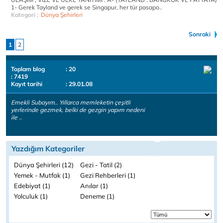
1- Gerek Tayland ve gerek se Singapur, her tür pasapo..
Kategori :
Dünya Şehirleri
Sonraki
1
2
Toplam blog
: 20
: 7419
Kayıt tarihi
: 29.01.08
Emekli Subayım.. Yıllarca memleketin çeşitli
yerlerinde gezmek, belki de gezgin yapım nedeni
ile ..
Yazdığım Kategoriler
Dünya Şehirleri (12)
Gezi - Tatil (2)
Yemek - Mutfak (1)
Gezi Rehberleri (1)
Edebiyat (1)
Anılar (1)
Yolculuk (1)
Deneme (1)