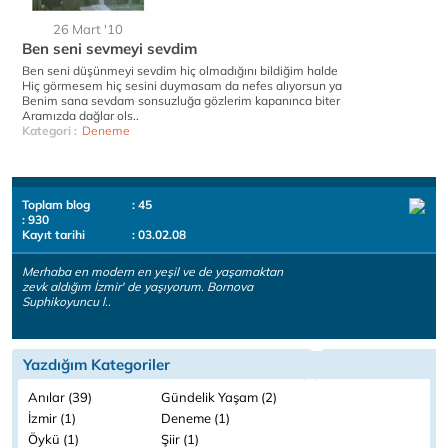
26 Mart '10
Ben seni sevmeyi sevdim
Ben seni düşünmeyi sevdim hiç olmadığını bildiğim halde
Hiç görmesem hiç sesini duymasam da nefes alıyorsun ya
Benim sana sevdam sonsuzluğa gözlerim kapanınca biter
Aramızda dağlar ols..
Kategori :
Deneme
Toplam blog
: 45
: 930
Kayıt tarihi
: 03.02.08
Merhaba en modern en yeşil ve de yaşamaktan
zevk aldığım İzmir' de yaşıyorum. Bornova
Suphikoyuncu l..
Yazdığım Kategoriler
Anılar (39)
Gündelik Yaşam (2)
İzmir (1)
Deneme (1)
Öykü (1)
Şiir (1)