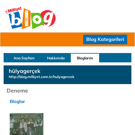
Blog Kategorileri
Ana Sayfam
Hakkımda
Bloglarım
hülyagerçek
http://blog.milliyet.com.tr/hulyagercek
Deneme
Bloglar