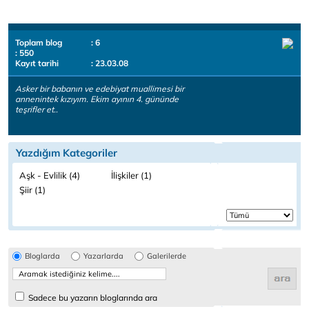
Toplam blog
: 6
: 550
Kayıt tarihi
: 23.03.08
Asker bir babanın ve edebiyat muallimesi bir
annenintek kızıyım. Ekim ayının 4. gününde
teşrifler et..
Yazdığım Kategoriler
Aşk - Evlilik (4)
İlişkiler (1)
Şiir (1)
Bloglarda
Yazarlarda
Galerilerde
Sadece bu yazarın bloglarında ara