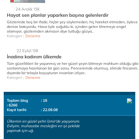
24 Aralık '08
Hayat sen planlar yaparken başına gelenlerdir
Gözlerinde boş bir ifade, hiçbir şey söylemeden, hiç hareket etmeden, öylece
denize bakıyordu. Hava öyle soğuktu ki, içinden gelen titremeye engel
olamıyor, gözlerinden akmasın diye tuttuğu gözya..
Kategori :
Deneme
22 Eylül '08
İnadına kadınım ülkemde
Tüm güzellikleri ile yaşanmış ve her güzel şeyin bitmeye mahkum olduğu gibi
sonlanmaya hazırlanan bir gün sonu. Penceremde oturmuş, elimde fincanım,
dışarıda bir telaşla koşuşturan insanları izliyor..
Kategori :
Deneme
Toplam blog
: 18
: 6266
Kayıt tarihi
: 22.09.08
Ülkemin en güzel şehri İzmir'de yaşıyorum.
Evliyim, muhasebe mesleğini en iyi şekilde
yapmak için uğ..