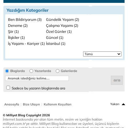
Yazdığım Kategoriler
Ben Bildiriyorum (3)
Gündelik Yaşam (2)
Deneme (2)
Çalışma Yaşamı (2)
Şiir (1)
Özel Günler (1)
İlişkiler (1)
Güncel (1)
İş Yaşamı - Kariyer (1)
İstanbul (1)
Bloglarda
Yazarlarda
Galerilerde
Sadece bu yazarın bloglarında ara
|
|
Yukarı
Anasayfa
Bize Ulaşın
Kullanım Koşulları
© Milliyet Blog Copyright 2026
İnternet baskısında yer alan tüm metin, resim ve içeriğin hakları
milliyet.com.tr'ye aittir. Milliyet Blog kullanıcıları ve üyeleri, üçüncü kişilerin
telif hakkı sahibi bulunduğu her türlü fikri eser, fotoğraf, resim vb. materyal ve