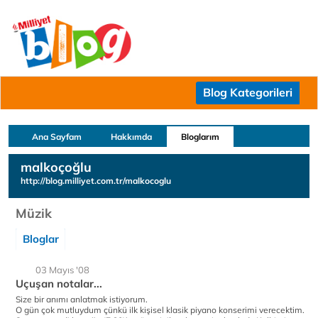
Blog Kategorileri
Ana Sayfam
Hakkımda
Bloglarım
malkoçoğlu
http://blog.milliyet.com.tr/malkocoglu
Müzik
Bloglar
03 Mayıs '08
Uçuşan notalar...
Size bir anımı anlatmak istiyorum.
O gün çok mutluydum çünkü ilk kişisel klasik piyano konserimi verecektim.