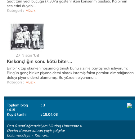
Saat tam yedi buçuğu (7:30)’u gösterir iken konserim başladı. Kalbimin
seslerini duyabil..
Kategori :
Müzik
27 Nisan '08
Kıskançlığın sonu kötü biter...
Bir bir kitap okurken hoşuma gitmişti bunu sizinle paylaşmak istiyorum:
Bir gün genç bir kız piyano dersi almak istemiş fakat paraları olmadığından
dolayı piyano dersi alamamış. Bu yüzden piyanonun..
Kategori :
Müzik
Toplam blog
: 3
: 419
Kayıt tarihi
: 18.04.08
Ben 6.sınıf öğrencisiyim.Uludağ Üniversitesi
Devlet Konservatuarı yaylı çalgılar
bölümündeyim. Keman..