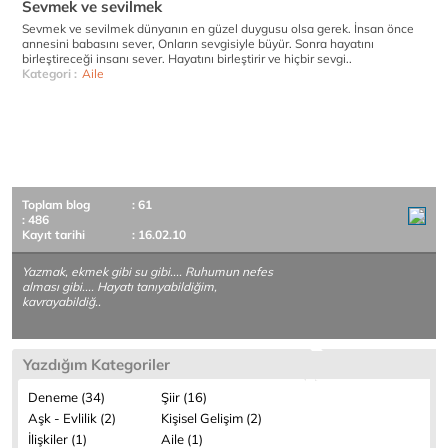
Sevmek ve sevilmek
Sevmek ve sevilmek dünyanın en güzel duygusu olsa gerek. İnsan önce
annesini babasını sever, Onların sevgisiyle büyür. Sonra hayatını
birleştireceği insanı sever. Hayatını birleştirir ve hiçbir sevgi..
Kategori :
Aile
Toplam blog
: 61
: 486
Kayıt tarihi
: 16.02.10
Yazmak, ekmek gibi su gibi.... Ruhumun nefes
alması gibi.... Hayatı tanıyabildiğim,
kavrayabildiğ..
Yazdığım Kategoriler
Deneme (34)
Şiir (16)
Aşk - Evlilik (2)
Kişisel Gelişim (2)
İlişkiler (1)
Aile (1)