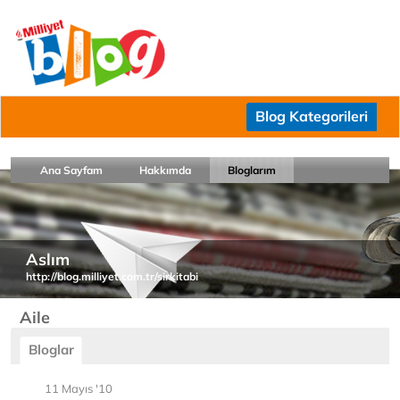
Blog Kategorileri
Ana Sayfam
Hakkımda
Bloglarım
Aslım
http://blog.milliyet.com.tr/sirkitabi
Aile
Bloglar
11 Mayıs '10