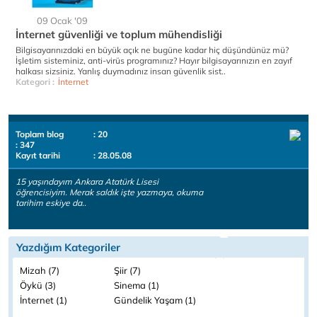
09 Ocak '09
İnternet güvenliği ve toplum mühendisliği
Bilgisayarınızdaki en büyük açık ne bugüne kadar hiç düşündünüz mü?
İşletim sisteminiz, anti-virüs programınız? Hayır bilgisayarınızın en zayıf
halkası sizsiniz. Yanlış duymadınız insan güvenlik sist..
Kategori :
İnternet
Toplam blog
: 20
: 347
Kayıt tarihi
: 28.05.08
15 yaşındayım Ankara Atatürk Lisesi
öğrencisiyim. Merak saldık işte yazmaya, okuma
tarihim eskiye da..
Yazdığım Kategoriler
Mizah (7)
Şiir (7)
Öykü (3)
Sinema (1)
İnternet (1)
Gündelik Yaşam (1)