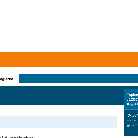
loglarım
Topla
: 1250
Kayıt 
Ortao
Müzik 
gezmey