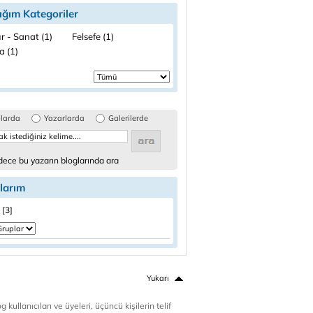
ığım Kategoriler
r - Sanat (1)
Felsefe (1)
a (1)
glarda
Yazarlarda
Galerilerde
ece bu yazarın bloglarında ara
larım
 [3]
Yukarı
 kullanıcıları ve üyeleri, üçüncü kişilerin telif