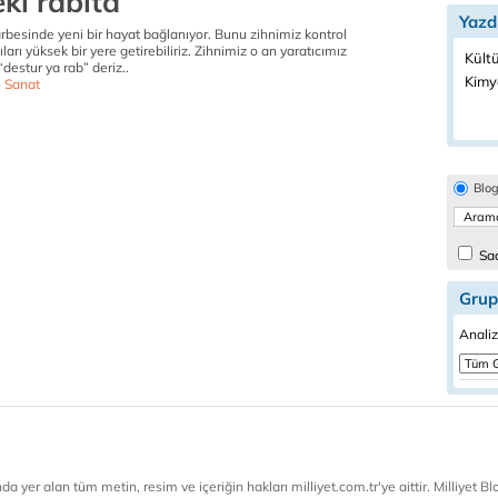
ki rabıta
Yazd
arbesinde yeni bir hayat bağlanıyor. Bunu zihnimiz kontrol
ları yüksek bir yere getirebiliriz. Zihnimiz o an yaratıcımız
Kültü
“destur ya rab” deriz..
Kimy
- Sanat
Blo
Sad
Grup
Analiz
a yer alan tüm metin, resim ve içeriğin hakları milliyet.com.tr'ye aittir. Milliyet Blog