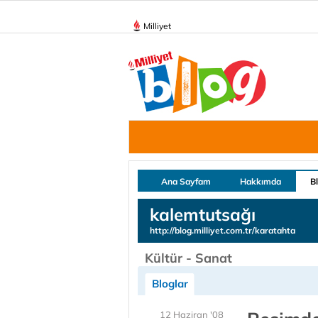
Milliyet
Ana Sayfam
Hakkımda
B
kalemtutsağı
http://blog.milliyet.com.tr/karatahta
Kültür - Sanat
Bloglar
12 Haziran '08