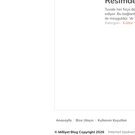
Resimde
Tuvale her fırça d
ediyor. Bu bağlantı
ile meşguldür. Ve 
Kategori :
Kültür 
|
|
Anasayfa
Bize Ulaşın
Kullanım Koşulları
İnternet baskısınd
© Milliyet Blog Copyright 2026