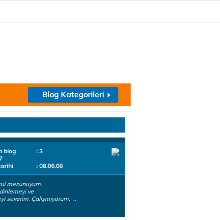
Blog Kategorileri
m blog
: 3
7
tarihi
: 08.06.08
kul mezunuyum.
dinlemeyi ve
i severim. Çalışmıyorum. ..