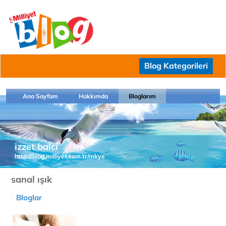
Blog Kategorileri
Ana Sayfam
Hakkımda
Bloglarım
izzet balci
http://blog.milliyet.com.tr/mkye
sanal ışık
Bloglar