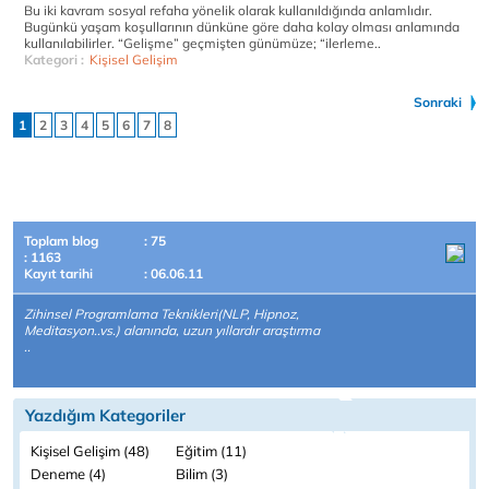
Bu iki kavram sosyal refaha yönelik olarak kullanıldığında anlamlıdır.
Bugünkü yaşam koşullarının dünküne göre daha kolay olması anlamında
kullanılabilirler. “Gelişme” geçmişten günümüze; “ilerleme..
Kategori :
Kişisel Gelişim
Sonraki
1
2
3
4
5
6
7
8
Toplam blog
: 75
: 1163
Kayıt tarihi
: 06.06.11
Zihinsel Programlama Teknikleri(NLP, Hipnoz,
Meditasyon..vs.) alanında, uzun yıllardır araştırma
..
Yazdığım Kategoriler
Kişisel Gelişim (48)
Eğitim (11)
Deneme (4)
Bilim (3)