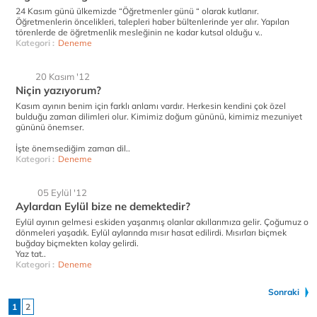
24 Kasım günü ülkemizde “Öğretmenler günü “ olarak kutlanır.
Öğretmenlerin öncelikleri, talepleri haber bültenlerinde yer alır. Yapılan
törenlerde de öğretmenlik mesleğinin ne kadar kutsal olduğu v..
Kategori :
Deneme
20 Kasım '12
Niçin yazıyorum?
Kasım ayının benim için farklı anlamı vardır. Herkesin kendini çok özel
bulduğu zaman dilimleri olur. Kimimiz doğum gününü, kimimiz mezuniyet
gününü önemser.
İşte önemsediğim zaman dil..
Kategori :
Deneme
05 Eylül '12
Aylardan Eylül bize ne demektedir?
Eylül ayının gelmesi eskiden yaşanmış olanlar akıllarımıza gelir. Çoğumuz o
dönmeleri yaşadık. Eylül aylarında mısır hasat edilirdi. Mısırları biçmek
buğday biçmekten kolay gelirdi.
Yaz tat..
Kategori :
Deneme
Sonraki
1
2