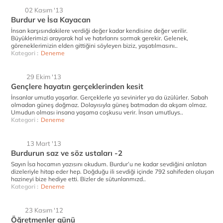
02 Kasım '13
Burdur ve İsa Kayacan
İnsan karşısındakilere verdiği değer kadar kendisine değer verilir.
Büyüklerimizi arayarak hal ve hatırlarını sormak gerekir. Gelenek,
göreneklerimizin elden gittiğini söyleyen biziz, yaşatılmasını..
Kategori :
Deneme
29 Ekim '13
Gençlere hayatın gerçeklerinden kesit
İnsanlar umutla yaşarlar. Gerçeklerle ya sevinirler ya da üzülürler. Sabah
olmadan güneş doğmaz. Dolayısıyla güneş batmadan da akşam olmaz.
Umudun olması insana yaşama coşkusu verir. İnsan umutluys..
Kategori :
Deneme
13 Mart '13
Burdurun saz ve söz ustaları -2
Sayın İsa hocamın yazısını okudum. Burdur’u ne kadar sevdiğini anlatan
dizeleriyle hitap eder hep. Doğduğu ili sevdiği içinde 792 sahifeden oluşan
hazineyi bize hediye etti. Bizler de sütunlarımızd..
Kategori :
Deneme
23 Kasım '12
Öğretmenler günü