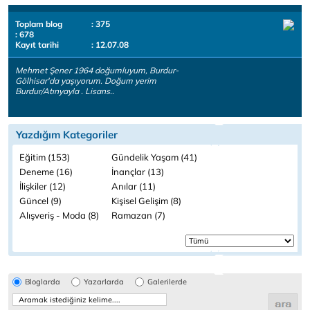
Toplam blog
: 375
: 678
Kayıt tarihi
: 12.07.08
Mehmet Şener 1964 doğumluyum, Burdur-
Gölhisar'da yaşıyorum. Doğum yerim
Burdur/Atınyayla . Lisans..
Yazdığım Kategoriler
Eğitim (153)
Gündelik Yaşam (41)
Deneme (16)
İnançlar (13)
İlişkiler (12)
Anılar (11)
Güncel (9)
Kişisel Gelişim (8)
Alışveriş - Moda (8)
Ramazan (7)
Bloglarda
Yazarlarda
Galerilerde