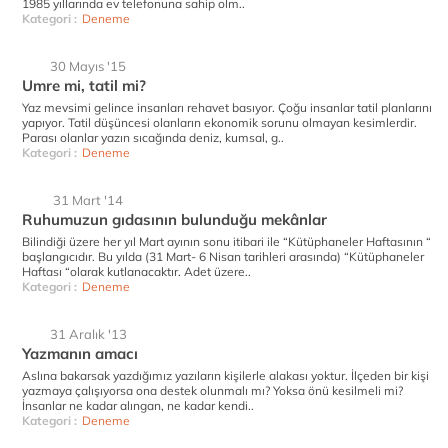
1985 yıllarında ev telefonuna sahip olm..
Kategori :
Deneme
30 Mayıs '15
Umre mi, tatil mi?
Yaz mevsimi gelince insanları rehavet basıyor. Çoğu insanlar tatil planlarını
yapıyor. Tatil düşüncesi olanların ekonomik sorunu olmayan kesimlerdir.
Parası olanlar yazın sıcağında deniz, kumsal, g..
Kategori :
Deneme
31 Mart '14
Ruhumuzun gıdasının bulunduğu mekânlar
Bilindiği üzere her yıl Mart ayının sonu itibari ile “Kütüphaneler Haftasının “
başlangıcıdır. Bu yılda (31 Mart- 6 Nisan tarihleri arasında) “Kütüphaneler
Haftası “olarak kutlanacaktır. Adet üzere..
Kategori :
Deneme
31 Aralık '13
Yazmanın amacı
Aslına bakarsak yazdığımız yazıların kişilerle alakası yoktur. İlçeden bir kişi
yazmaya çalışıyorsa ona destek olunmalı mı? Yoksa önü kesilmeli mi?
İnsanlar ne kadar alıngan, ne kadar kendi..
Kategori :
Deneme