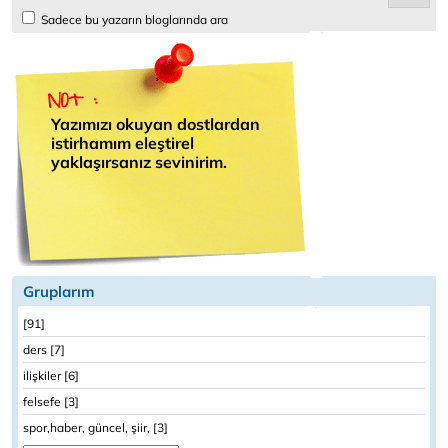
Sadece bu yazarın bloglarında ara
Yazımızı okuyan dostlardan
istirhamım eleştirel
yaklaşırsanız sevinirim.
Gruplarım
[91]
ders [7]
ilişkiler [6]
felsefe [3]
spor,haber, güncel, şiir, [3]