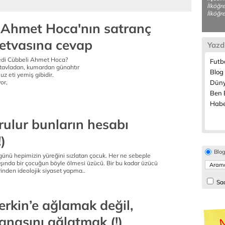
İlköğr
İlköğre
 Ahmet Hoca'nın satranç
etvasına cevap
Yazd
dedi Cübbeli Ahmet Hoca?
Futbo
tavladan, kumardan günahtır
Blog 
z eti yemiş gibidir.
or,
Düny
Ben B
Habe
rulur bunların hesabı
)
Blo
 günü hepimizin yüreğini sızlatan çocuk. Her ne sebeple
aşında bir çocuğun böyle ölmesi üzücü. Bir bu kadar üzücü
rinden ideolojik siyaset yapma..
Sad
rkin’e ağlamak değil,
anasını ağlatmak (!)