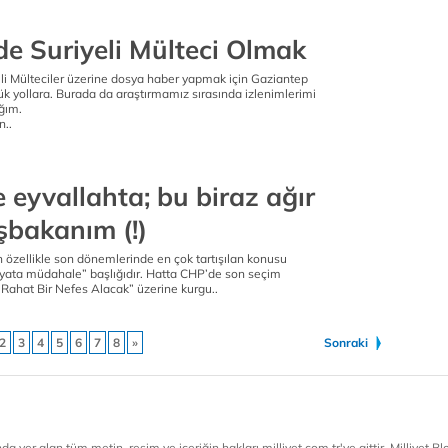
de Suriyeli Mülteci Olmak
i Mülteciler üzerine dosya haber yapmak için Gaziantep
k yollara. Burada da araştırmamız sırasında izlenimlerimi
ğım.
n..
 eyvallahta; bu biraz ağır
şbakanım (!)
ın özellikle son dönemlerinde en çok tartışılan konusu
hayata müdahale” başlığıdır. Hatta CHP’de son seçim
 Rahat Bir Nefes Alacak” üzerine kurgu..
2
3
4
5
6
7
8
»
Sonraki
a yer alan tüm metin, resim ve içeriğin hakları milliyet.com.tr'ye aittir. Milliyet Blog