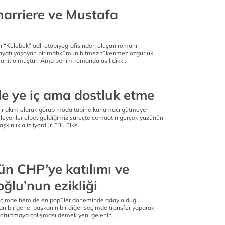
harriere ve Mustafa
in “Kelebek” adlı otobiyografisinden oluşan romanı
hayatı yaşayan bir mahkûmun bitmez tükenmez özgürlük
şahit olmuştur. Ama benim romanda asıl dikk..
e ye iç ama dostluk etme
bir akım olarak görüp moda tabirle kar amacı gütmeyen
teleyenler elbet geldiğimiz süreçte cemaatin gerçek yüzünün
şkınlıkla izliyordur. “Bu ülke..
ün CHP’ye katılımı ve
oğlu’nun ezikliği
 seçimde hem de en popüler döneminde aday olduğu
an bir genel başkanın bir diğer seçimde transfer yaparak
 oturtmaya çalışması demek yeni gelenin ..