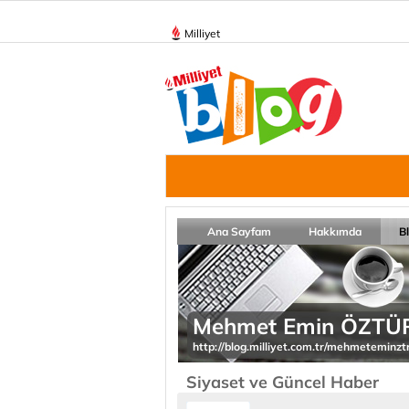
Milliyet
Ana Sayfam
Hakkımda
B
Mehmet Emin ÖZTÜ
http://blog.milliyet.com.tr/mehmeteminzt
Siyaset ve Güncel Haber