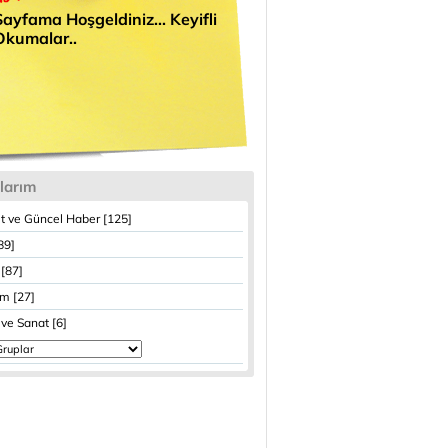
Sayfama Hoşgeldiniz... Keyifli
Okumalar..
larım
t ve Güncel Haber [125]
89]
[87]
im [27]
 ve Sanat [6]