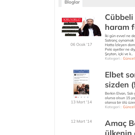
Bloglar
Cübbeli
haram f
İki gün evvel ne 
Satranç oynamak 
06 Ocak '17
Hatta İzleyen domu
Peki ayetler ne diy
Şeytan, içki ve k..
Kategori :
Güncel
Elbet so
sizden (!
Berkin Elvan, Salı
olursa olsun 15 y
13 Mart '14
olansa bir ölü üze
Kategori :
Güncel
Amaç Be
12 Mart '14
ülkenin 