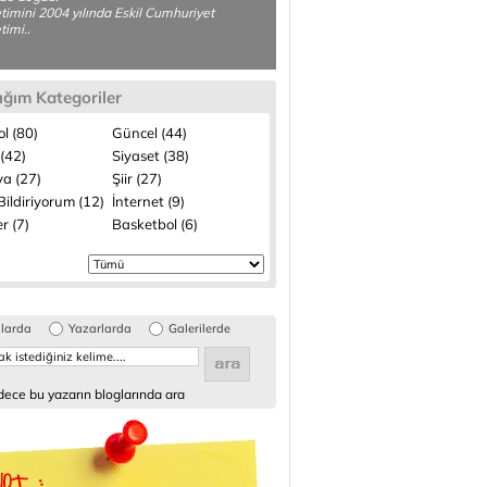
etimini 2004 yılında Eskil Cumhuriyet
timi..
ığım Kategoriler
l (80)
Güncel (44)
(42)
Siyaset (38)
a (27)
Şiir (27)
ildiriyorum (12)
İnternet (9)
r (7)
Basketbol (6)
glarda
Yazarlarda
Galerilerde
ece bu yazarın bloglarında ara