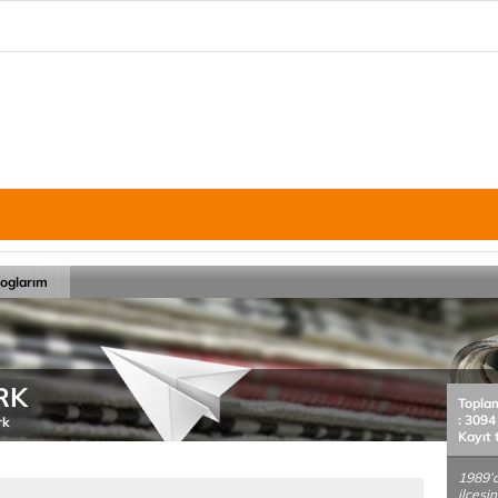
loglarım
RK
Topla
: 3094
rk
Kayıt 
1989’d
ilçesi