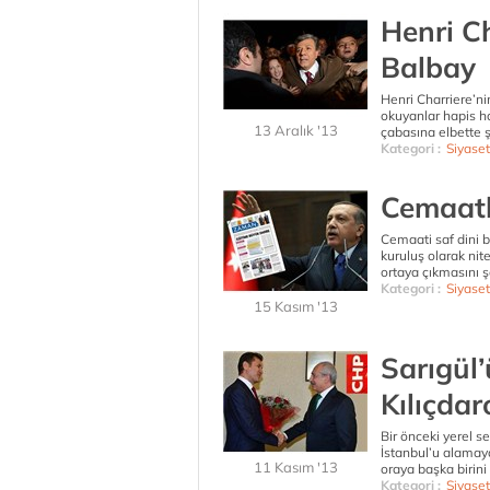
Henri C
Balbay
Henri Charriere’n
okuyanlar hapis 
13 Aralık '13
çabasına elbette 
Kategori :
Siyaset
Cemaatl
Cemaati saf dini 
kuruluş olarak ni
ortaya çıkmasını şa
Kategori :
Siyaset
15 Kasım '13
Sarıgül’
Kılıçdar
Bir önceki yerel
İstanbul’u alamay
11 Kasım '13
oraya başka birini
Kategori :
Siyaset