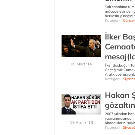
Salı sabahına tüm
mücadelesinden ye
herkesin yüreğini s
Kategori :
Güncel
İlker Ba
Cemaate
mesaj(la
09 Mart '14
İlker Başbuğun Ta
Geçtiğimiz Cuma gü
Aralık operasyonla
Kategori :
Siyaset
Hakan Ş
gözaltı
2007 yılından beri
yapılanmasından uz
19 Aralık '13
olmadıklarını söy
Kategori :
Siyaset