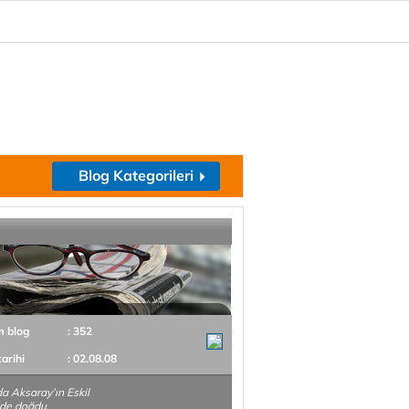
Blog Kategorileri
m blog
: 352
tarihi
: 02.08.08
a Aksaray’ın Eskil
nde doğdu.