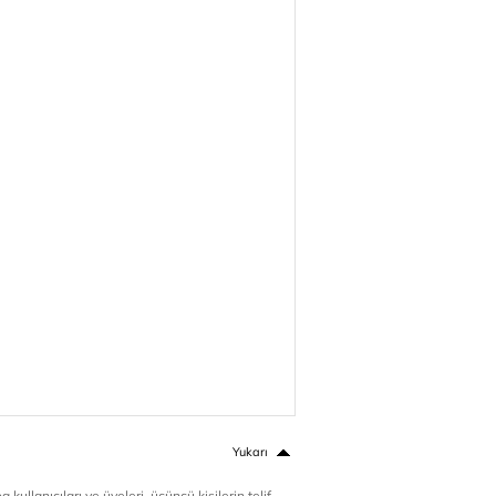
Yukarı
 kullanıcıları ve üyeleri, üçüncü kişilerin telif