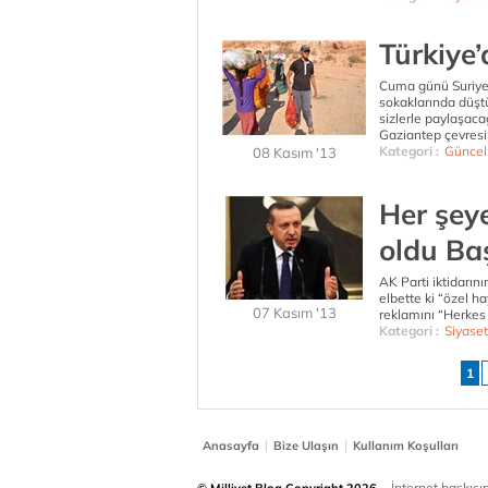
Türkiye’
Cuma günü Suriyel
sokaklarında düştü
sizlerle paylaşaca
Gaziantep çevresi
Kategori :
Güncel
08 Kasım '13
Her şeye
oldu Ba
AK Parti iktidarın
elbette ki “özel 
07 Kasım '13
reklamını “Herkes
Kategori :
Siyaset
1
|
|
Anasayfa
Bize Ulaşın
Kullanım Koşulları
İnternet baskısınd