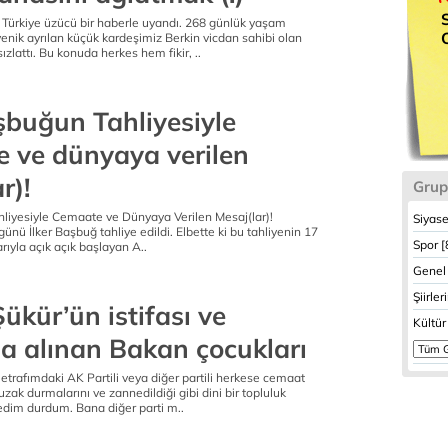
 Türkiye üzücü bir haberle uyandı. 268 günlük yaşam
nik ayrılan küçük kardeşimiz Berkin vicdan sahibi olan
ızlattı. Bu konuda herkes hem fikir, ..
şbuğun Tahliyesiyle
 ve dünyaya verilen
r)!
Grup
hliyesiyle Cemaate ve Dünyaya Verilen Mesaj(lar)!
Siyase
nü İlker Başbuğ tahliye edildi. Elbette ki bu tahliyenin 17
Spor [
rıyla açık açık başlayan A..
Genel 
Şiirler
ükür’ün istifası ve
Kültür
na alınan Bakan çocukları
 etrafımdaki AK Partili veya diğer partili herkese cemaat
ak durmalarını ve zannedildiği gibi dini bir topluluk
ledim durdum. Bana diğer parti m..