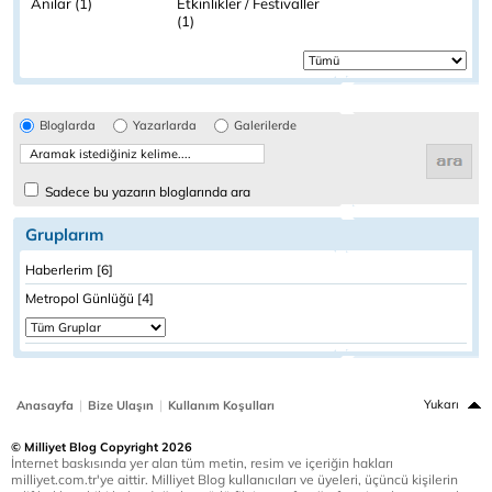
Anılar (1)
Etkinlikler / Festivaller
(1)
Bloglarda
Yazarlarda
Galerilerde
Sadece bu yazarın bloglarında ara
Gruplarım
Haberlerim [6]
Metropol Günlüğü [4]
|
|
Yukarı
Anasayfa
Bize Ulaşın
Kullanım Koşulları
© Milliyet Blog Copyright 2026
İnternet baskısında yer alan tüm metin, resim ve içeriğin hakları
milliyet.com.tr'ye aittir. Milliyet Blog kullanıcıları ve üyeleri, üçüncü kişilerin