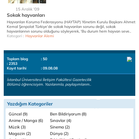
15 Aralık '09
Sokak hayvanları
Hayvanları Koruma Federasyonu (HAYTAP) Yönetim Kurulu Başkanı Ahmet
Kemal Şenpolat Türkiye’de sokak hayvanları sorunu değil, sokak
hayvanlarının sorunu olduğunu söyleyerek, 'Bu durum hem hayvan seve..
Kategori :
Hayvanlar Alemi
Toplam blog
: 50
: 2353
Kayıt tarihi
: 09.08.08
İstanbul Üniversitesi İletişim Fakültesi Gazetecilik
Bölümü öğrencisiyim. Yazılarımla, paylaşımlarım..
Yazdığım Kategoriler
Güncel (9)
Ben Bildiriyorum (8)
Anime / Manga (6)
Sınavlar (4)
Müzik (3)
Sinema (2)
Magazin (2)
Dünya (2)