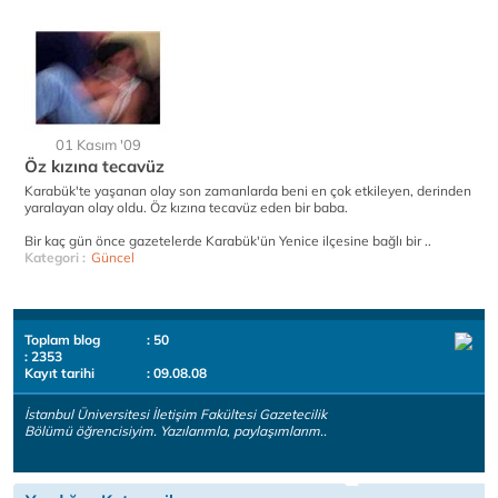
01 Kasım '09
Öz kızına tecavüz
Karabük'te yaşanan olay son zamanlarda beni en çok etkileyen, derinden
yaralayan olay oldu. Öz kızına tecavüz eden bir baba.
Bir kaç gün önce gazetelerde Karabük'ün Yenice ilçesine bağlı bir ..
Kategori :
Güncel
Toplam blog
: 50
: 2353
Kayıt tarihi
: 09.08.08
İstanbul Üniversitesi İletişim Fakültesi Gazetecilik
Bölümü öğrencisiyim. Yazılarımla, paylaşımlarım..