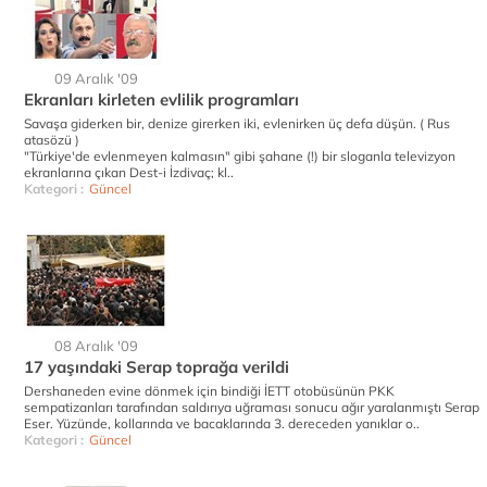
09 Aralık '09
Ekranları kirleten evlilik programları
Savaşa giderken bir, denize girerken iki, evlenirken üç defa düşün. ( Rus
atasözü )
"Türkiye'de evlenmeyen kalmasın" gibi şahane (!) bir sloganla televizyon
ekranlarına çıkan Dest-i İzdivaç; kl..
Kategori :
Güncel
08 Aralık '09
17 yaşındaki Serap toprağa verildi
Dershaneden evine dönmek için bindiği İETT otobüsünün PKK
sempatizanları tarafından saldırıya uğraması sonucu ağır yaralanmıştı Serap
Eser. Yüzünde, kollarında ve bacaklarında 3. dereceden yanıklar o..
Kategori :
Güncel