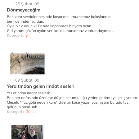
25 Şubat '09
Dönmeyeceğim
Ben kara sevdalar peşinde koşarken umursamaz bakışlarınla,
beni derinden vurdun;
Öyle bir vurdun ki! Bende kapanmaz bir yara açtın.
Gidiyorum gözün aydın sen kal o umursamaz vurdumduymaz ..
Kategori :
Şiir
09 Şubat '09
Yeraltından gelen imdat sesleri
Yer atından imdat sesleri:
Ben her defasında üzerime düşen sorumluluğu yerine getirmeye çalışıyorum.
Mesela “Tuz gölü neden kuru” diye bir köşe yazısı yazmıştım burada tuz
gölünün nasıl unh..
Kategori :
Güncel