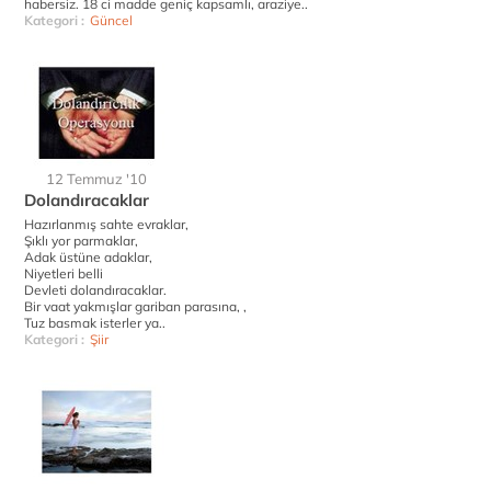
habersiz. 18 ci madde geniç kapsamlı, araziye..
Kategori :
Güncel
12 Temmuz '10
Dolandıracaklar
Hazırlanmış sahte evraklar,
Şıklı yor parmaklar,
Adak üstüne adaklar,
Niyetleri belli
Devleti dolandıracaklar.
Bir vaat yakmışlar gariban parasına, ,
Tuz basmak isterler ya..
Kategori :
Şiir