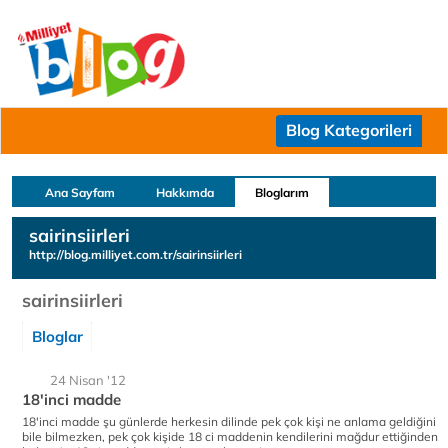
Blog Kategorileri
Ana Sayfam
Hakkımda
Bloglarım
sairinsiirleri
http://blog.milliyet.com.tr/sairinsiirleri
sairinsiirleri
Bloglar
24 Nisan '12
18'inci madde
18'inci madde şu günlerde herkesin dilinde pek çok kişi ne anlama geldiğini
bile bilmezken, pek çok kişide 18 ci maddenin kendilerini mağdur ettiğinden