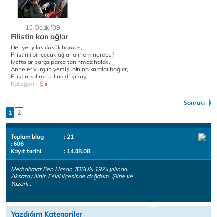
10 Ocak '09
Filistin kan ağlar
Her yer yıkık dökük harabe,
Filistinli bir çocuk ağlar annem nerede?
Meftalar parça parça tanınmaz halde,
Anneler vurgun yemiş, alnına karalar bağlar,
Filistin zalimin eline düşmüş..
Kategori :
Şiir
Sonraki
1
2
Toplam blog
: 21
: 606
Kayıt tarihi
: 14.08.08
Merhabalar Ben Hasan TOSUN 1974 yılında,
Aksaray ilinin Eskil ilçesinde doğdum. Şiirle ve
Yazarlı..
Yazdığım Kategoriler