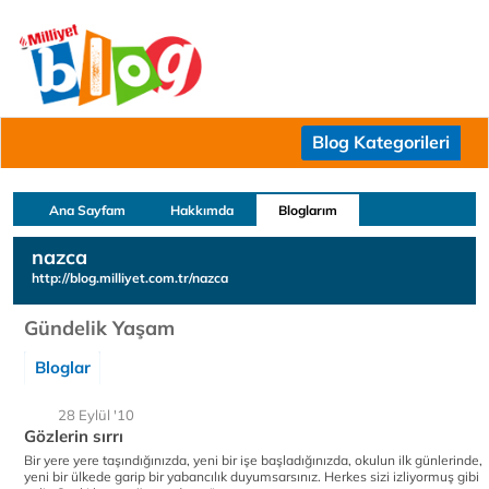
Blog Kategorileri
Ana Sayfam
Hakkımda
Bloglarım
nazca
http://blog.milliyet.com.tr/nazca
Gündelik Yaşam
Bloglar
28 Eylül '10
Gözlerin sırrı
Bir yere yere taşındığınızda, yeni bir işe başladığınızda, okulun ilk günlerinde,
yeni bir ülkede garip bir yabancılık duyumsarsınız. Herkes sizi izliyormuş gibi