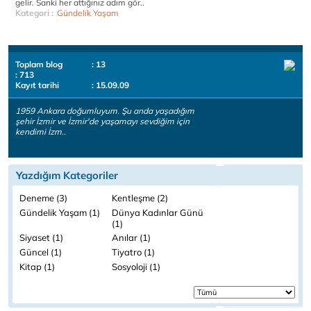
gelir. Sanki her attığınız adım gör..
Kategori :
Gündelik Yaşam
Toplam blog
: 13
: 713
Kayıt tarihi
: 15.09.09
1959 Ankara doğumluyum. Şu anda yaşadığım
şehir İzmir ve İzmir'de yaşamayı sevdiğim için
kendimi İzm..
Yazdığım Kategoriler
Deneme (3)
Kentleşme (2)
Gündelik Yaşam (1)
Dünya Kadınlar Günü
(1)
Siyaset (1)
Anılar (1)
Güncel (1)
Tiyatro (1)
Kitap (1)
Sosyoloji (1)