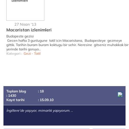
27 Nisan '13
Macaristan izlenimleri
Budapeste gezisi
Gecen hafta 3 gunlugune tatil icin Macaristana, Budapesteye gezmeye
gittik. Tarihin buram buram koktugu bir sehir. Neresine gitseniz muhakkak bir
yerinde tarihi goruyo..
Kategori :
Gezi - Tatil
Toplam blog
: 18
: 1430
Kayıt tarihi
: 15.09.10
İngiltere'de yaşıyor, mimarlık yapıyorum. ..