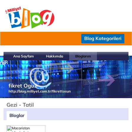
Blog Kategorileri
Ana Sayfam
Hakkımda
Bloglarım
fikret Oguz
http://blog.milliyet.com.tr/fikrettosun
Gezi - Tatil
Bloglar