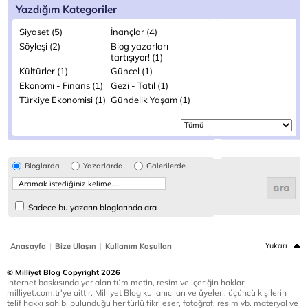
Yazdığım Kategoriler
Siyaset (5)
İnançlar (4)
Söyleşi (2)
Blog yazarları
tartışıyor! (1)
Kültürler (1)
Güncel (1)
Ekonomi - Finans (1)
Gezi - Tatil (1)
Türkiye Ekonomisi (1)
Gündelik Yaşam (1)
Bloglarda
Yazarlarda
Galerilerde
Sadece bu yazarın bloglarında ara
|
|
Yukarı
Anasayfa
Bize Ulaşın
Kullanım Koşulları
© Milliyet Blog Copyright 2026
İnternet baskısında yer alan tüm metin, resim ve içeriğin hakları
milliyet.com.tr'ye aittir. Milliyet Blog kullanıcıları ve üyeleri, üçüncü kişilerin
telif hakkı sahibi bulunduğu her türlü fikri eser, fotoğraf, resim vb. materyal ve