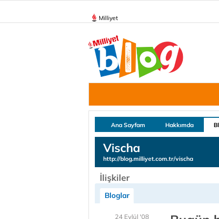
Milliyet
Ana Sayfam
Hakkımda
B
Vischa
http://blog.milliyet.com.tr/vischa
İlişkiler
Bloglar
24 Eylül '08