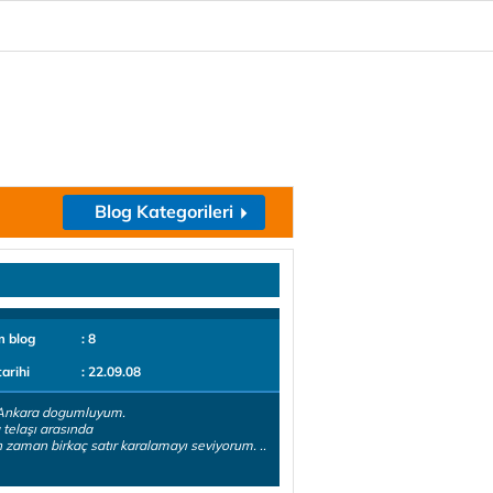
Blog Kategorileri
m blog
: 8
tarihi
: 22.09.08
Ankara dogumluyum.
telaşı arasında
zaman birkaç satır karalamayı seviyorum. ..