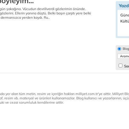
öyleyim...
Yazd
gün şakağına. Vücudun devriliverdi gözlerimin önünde.
 gözlerini. Ellerin yanına düştü. Belki başın çarptı yere belki
Günd
 dermansızca yerden kaydı. Ru..
Kültü
Blo
Sad
a yer alan tüm metin, resim ve içeriğin hakları milliyet.com.tr'ye aittir. Milliyet Blog
af, resim vb. materyal ve ürünleri kullanamazlar. Blog kullanıcı ve yazarlarının, üçün
ki ve cezai sorumluluk kendilerine aittir.