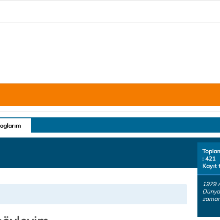
loglarım
Topla
: 421
Kayıt 
1979 
Dünya 
zaman 