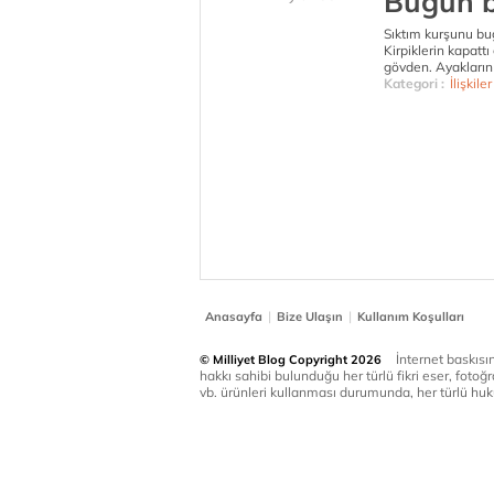
Bugün b
Sıktım kurşunu bu
Kirpiklerin kapattı
gövden. Ayakların
Kategori :
İlişkiler
|
|
Anasayfa
Bize Ulaşın
Kullanım Koşulları
İnternet baskısınd
© Milliyet Blog Copyright 2026
hakkı sahibi bulunduğu her türlü fikri eser, fotoğr
vb. ürünleri kullanması durumunda, her türlü huku