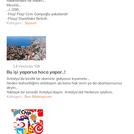
haberlerden ne haber?…
Mesela…
../../200..
-Flaş! Flaş! Cem Garipoğlu yakalandı!
-Flaşş! Diyarbakır Beledi..
Kategori :
Siyaset
14 Haziran '09
Bu işi yaparsa hoca yapar..!
Antalya’da bindik bir alamete gidiyoruz kıyamete…
Neden bahsettiğimi anlatayım da bana hak verin ya da abartıyorsunuz
deyin…
Yaklaşık bir senedir Antalya’dayım. Antalya’da! Herkesin iştahını..
Kategori :
Ben Bildiriyorum