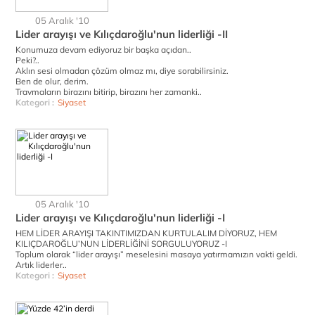
05 Aralık '10
Lider arayışı ve Kılıçdaroğlu'nun liderliği -II
Konumuza devam ediyoruz bir başka açıdan..
Peki?..
Aklın sesi olmadan çözüm olmaz mı, diye sorabilirsiniz.
Ben de olur, derim.
Travmaların birazını bitirip, birazını her zamanki..
Kategori :
Siyaset
05 Aralık '10
Lider arayışı ve Kılıçdaroğlu'nun liderliği -I
HEM LİDER ARAYIŞI TAKINTIMIZDAN KURTULALIM DİYORUZ, HEM
KILIÇDAROĞLU’NUN LİDERLİĞİNİ SORGULUYORUZ -I
Toplum olarak “lider arayışı” meselesini masaya yatırmamızın vakti geldi.
Artık liderler..
Kategori :
Siyaset