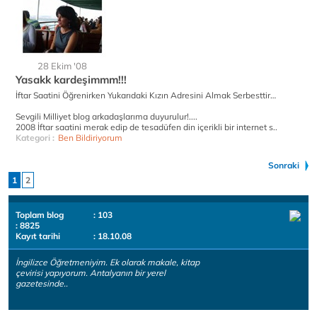
28 Ekim '08
Yasakk kardeşimmm!!!
İftar Saatini Öğrenirken Yukarıdaki Kızın Adresini Almak Serbesttir…
Sevgili Milliyet blog arkadaşlarıma duyurulur!....
2008 İftar saatini merak edip de tesadüfen din içerikli bir internet s..
Kategori :
Ben Bildiriyorum
Sonraki
1
2
Toplam blog
: 103
: 8825
Kayıt tarihi
: 18.10.08
İngilizce Öğretmeniyim. Ek olarak makale, kitap
çevirisi yapıyorum. Antalyanın bir yerel
gazetesinde..