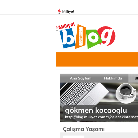
Milliyet
Ana Sayfam
Hakkımda
B
gökmen kocaoglu
http://blog.milliyet.com.tr/gelecekinterne
Çalışma Yaşamı