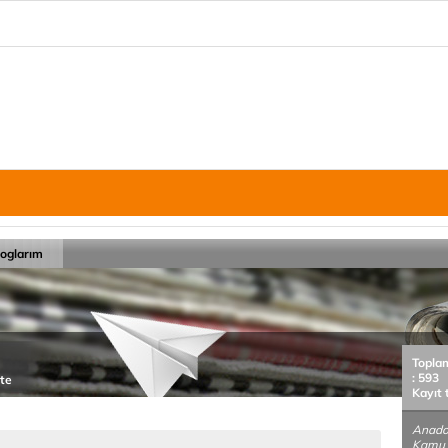
loglarım
Topla
: 593
tte
Kayıt 
Anadol
Kamu 