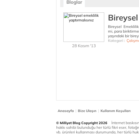
Bloglar
Bireysel
Bireysel Emeklilik
mi, para biriktirm
yaşındaki bir bire
Kategori :
Çalışm
28 Kasım '13
|
|
Anasayfa
Bize Ulaşın
Kullanım Koşulları
İnternet baskısınd
© Milliyet Blog Copyright 2026
hakkı sahibi bulunduğu her türlü fikri eser, fotoğr
vb. ürünleri kullanması durumunda, her türlü huku