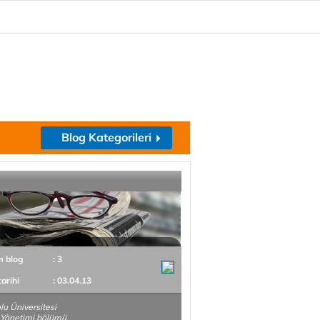
Blog Kategorileri
m blog
: 3
tarihi
: 03.04.13
u Üniversitesi
Yönetimi bölümü