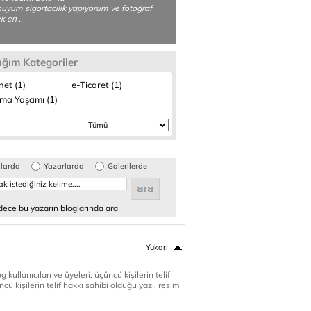
yum sigortacılık yapıyorum ve fotoğraf
 en ..
ığım Kategoriler
net (1)
e-Ticaret (1)
şma Yaşamı (1)
glarda
Yazarlarda
Galerilerde
ece bu yazarın bloglarında ara
Yukarı
 kullanıcıları ve üyeleri, üçüncü kişilerin telif
cü kişilerin telif hakkı sahibi olduğu yazı, resim