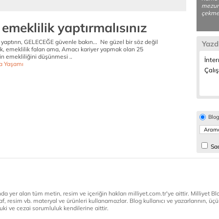
mezunu
çekmek
 emeklilik yaptırmalısınız
 yaptırın, GELECEĞE güvenle bakın... Ne güzel bir söz değil
Yazd
ek, emeklilik falan ama, Amacı kariyer yapmak olan 25
yin emekliliğini düşünmesi ..
İnter
a Yaşamı
Çalı
Blo
Sad
a yer alan tüm metin, resim ve içeriğin hakları milliyet.com.tr'ye aittir. Milliyet Blog
af, resim vb. materyal ve ürünleri kullanamazlar. Blog kullanıcı ve yazarlarının, üçün
ki ve cezai sorumluluk kendilerine aittir.