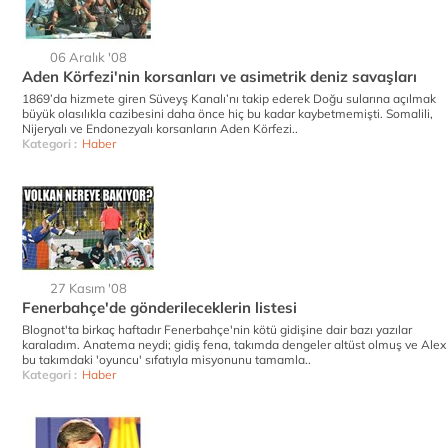
06 Aralık '08
Aden Körfezi'nin korsanları ve asimetrik deniz savaşları
1869’da hizmete giren Süveyş Kanalı’nı takip ederek Doğu sularına açılmak
büyük olasılıkla cazibesini daha önce hiç bu kadar kaybetmemişti. Somalili,
Nijeryalı ve Endonezyalı korsanların Aden Körfezi..
Kategori :
Haber
27 Kasım '08
Fenerbahçe'de gönderileceklerin listesi
Blognot'ta birkaç haftadır Fenerbahçe'nin kötü gidişine dair bazı yazılar
karaladım. Anatema neydi; gidiş fena, takımda dengeler altüst olmuş ve Alex
bu takımdaki 'oyuncu' sıfatıyla misyonunu tamamla..
Kategori :
Haber