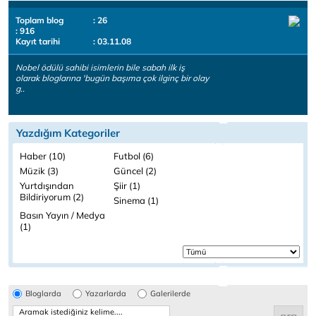
Toplam blog
: 26
: 916
Kayıt tarihi
: 03.11.08
Nobel ödülü sahibi isimlerin bile sabah ilk iş
olarak bloglarına 'bugün başıma çok ilginç bir olay
g..
Yazdığım Kategoriler
Haber (10)
Futbol (6)
Müzik (3)
Güncel (2)
Yurtdışından
Şiir (1)
Bildiriyorum (2)
Sinema (1)
Basın Yayın / Medya
(1)
Bloglarda
Yazarlarda
Galerilerde