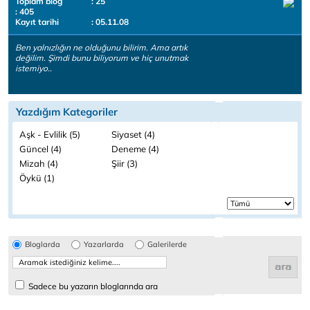
Toplam blog
: 25
: 405
Kayıt tarihi
: 05.11.08
Ben yalnızlığın ne olduğunu bilirim. Ama artık
değilim. Şimdi bunu biliyorum ve hiç unutmak
istemiyo..
Yazdığım Kategoriler
Aşk - Evlilik (5)
Siyaset (4)
Güncel (4)
Deneme (4)
Mizah (4)
Şiir (3)
Öykü (1)
Bloglarda
Yazarlarda
Galerilerde
Sadece bu yazarın bloglarında ara