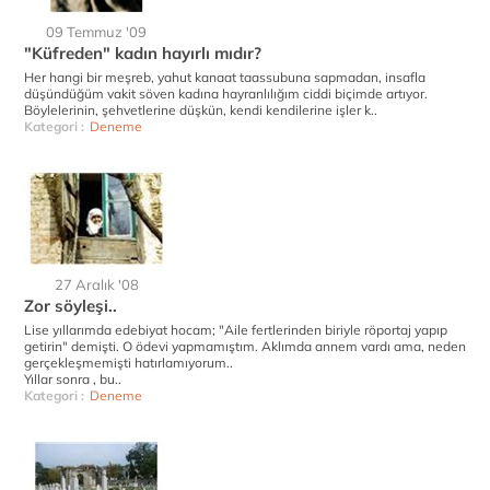
09 Temmuz '09
"Küfreden" kadın hayırlı mıdır?
Her hangi bir meşreb, yahut kanaat taassubuna sapmadan, insafla
düşündüğüm vakit söven kadına hayranlılığım ciddi biçimde artıyor.
Böylelerinin, şehvetlerine düşkün, kendi kendilerine işler k..
Kategori :
Deneme
27 Aralık '08
Zor söyleşi..
Lise yıllarımda edebiyat hocam; "Aile fertlerinden biriyle röportaj yapıp
getirin" demişti. O ödevi yapmamıştım. Aklımda annem vardı ama, neden
gerçekleşmemişti hatırlamıyorum..
Yıllar sonra , bu..
Kategori :
Deneme