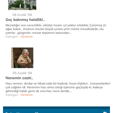
06 Aralık '08
Geç kalınmış helallik!..
Mezarlığın sesi sessizliktir, ürkütür insanı. çıt yoktur ortalıkta; Çürümüş ot,
ağac kokar.. Anamın mezarı büyük çınara yirmi metre mesafededir; ulu
çamlar , gürgenler, mezar taşlarının arasından ..
Kategori :
Deneme
05 Aralık '08
Nenemin saati..
Hacı nenem, dindar ve itikad saibi bir kadındı. İnsan ilişkileri , münasebetleri
çok sağlam idi. Nenemin hacı olma isteği öylesine güçlüydü ki, kabeye
gitmediği halde gene de ona hacı nene derdik....
Kategori :
Deneme