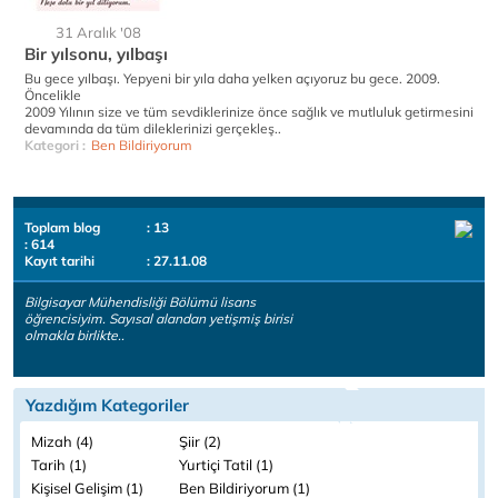
31 Aralık '08
Bir yılsonu, yılbaşı
Bu gece yılbaşı. Yepyeni bir yıla daha yelken açıyoruz bu gece. 2009.
Öncelikle
2009 Yılının size ve tüm sevdiklerinize önce sağlık ve mutluluk getirmesini
devamında da tüm dileklerinizi gerçekleş..
Kategori :
Ben Bildiriyorum
Toplam blog
: 13
: 614
Kayıt tarihi
: 27.11.08
Bilgisayar Mühendisliği Bölümü lisans
öğrencisiyim. Sayısal alandan yetişmiş birisi
olmakla birlikte..
Yazdığım Kategoriler
Mizah (4)
Şiir (2)
Tarih (1)
Yurtiçi Tatil (1)
Kişisel Gelişim (1)
Ben Bildiriyorum (1)