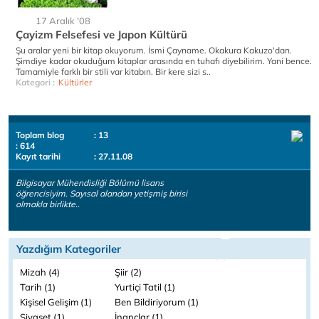
17 Aralık '08
Çayizm Felsefesi ve Japon Kültürü
Şu aralar yeni bir kitap okuyorum. İsmi Çayname. Okakura Kakuzo'dan.
Şimdiye kadar okuduğum kitaplar arasında en tuhafı diyebilirim. Yani bence.
Tamamiyle farklı bir stili var kitabın. Bir kere sizi s..
Kategori :
Kültürler
Toplam blog
: 13
: 614
Kayıt tarihi
: 27.11.08
Bilgisayar Mühendisliği Bölümü lisans
öğrencisiyim. Sayısal alandan yetişmiş birisi
olmakla birlikte..
Yazdığım Kategoriler
Mizah (4)
Şiir (2)
Tarih (1)
Yurtiçi Tatil (1)
Kişisel Gelişim (1)
Ben Bildiriyorum (1)
Siyaset (1)
İnançlar (1)