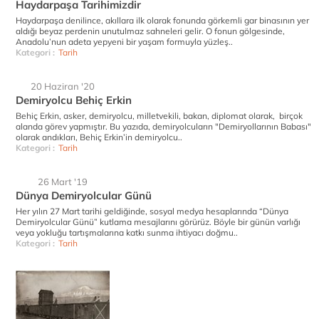
Haydarpaşa Tarihimizdir
Haydarpaşa denilince, akıllara ilk olarak fonunda görkemli gar binasının yer
aldığı beyaz perdenin unutulmaz sahneleri gelir. O fonun gölgesinde,
Anadolu’nun adeta yepyeni bir yaşam formuyla yüzleş..
Kategori :
Tarih
20 Haziran '20
Demiryolcu Behiç Erkin
Behiç Erkin, asker, demiryolcu, milletvekili, bakan, diplomat olarak, birçok
alanda görev yapmıştır. Bu yazıda, demiryolcuların "Demiryollarının Babası"
olarak andıkları, Behiç Erkin’in demiryolcu..
Kategori :
Tarih
26 Mart '19
Dünya Demiryolcular Günü
Her yılın 27 Mart tarihi geldiğinde, sosyal medya hesaplarında “Dünya
Demiryolcular Günü” kutlama mesajlarını görürüz. Böyle bir günün varlığı
veya yokluğu tartışmalarına katkı sunma ihtiyacı doğmu..
Kategori :
Tarih