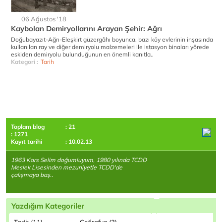
06 Ağustos '18
Kaybolan Demiryollarını Arayan Şehir: Ağrı
Doğubayazıt-Ağrı-Eleşkirt güzergâhı boyunca, bazı köy evlerinin inşasında
kullanılan ray ve diğer demiryolu malzemeleri ile istasyon binaları yörede
eskiden demiryolu bulunduğunun en önemli kanıtla..
Kategori :
Tarih
Toplam blog
: 21
: 1271
Kayıt tarihi
: 10.02.13
1963 Kars Selim doğumluyum, 1980 yılında TCDD
Meslek Lisesinden mezuniyetle TCDD'de
çalışmaya baş..
Yazdığım Kategoriler