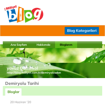
Blog Kategorileri
Ana Sayfam
Hakkımda
Bloglarım
yavuz Demirkol
http://blog.milliyet.com.tr/demiryolcudan
Demiryolu Tarihi
Bloglar
20 Haziran '20