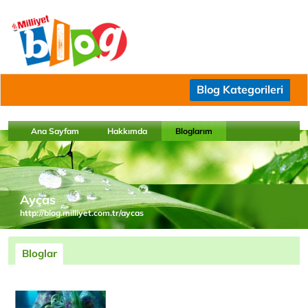
Blog Kategorileri
Ana Sayfam
Hakkımda
Bloglarım
Ayças
http://blog.milliyet.com.tr/aycas
Bloglar