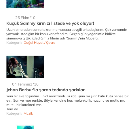
26 Ekim '10
Küçük Sammy kırmızı listede ve yok oluyor!
Uzun bir aradan sonra tekrar merhabaaa sevgili arkadaşlarım. Çok zamandır
yazmak istediğim bir konu var efendim. Geçen gün yeğenimle birlikte
sinemaya gittik, izlediğimiz filmin adı "Sammy'nin Macera..
Kategori :
Doğal Hayat / Çevre
04 Temmuz '10
Jehan Barbur'la şarap tadında şarkılar.
Yeni bir eve taşındım... Göl manzaralı, iki katlı şirin mi şirin kutu kutu pense bir
ev... Sarı ve mor renkte. Böyle kendine has melankolik, huzurlu ve mutlu mu
mutlu bir karakteri var.
Tam da ..
Kategori :
Müzik