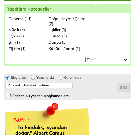
Yazdığım Kategoriler
Deneme (11)
Doğal Hayat / Çevre
(7)
Müzik (4)
İlişkiler (3)
Öykü (2)
Güncel (2)
Şiir (1)
Dünya (1)
Eğitim (1)
Kültür - Sanat (1)
Bloglarda
Yazarlarda
Galerilerde
Sadece bu yazarın bloglarında ara
"Farkındalık, isyandan
doğar." Albert Camus