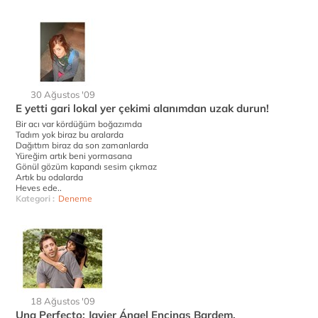
30 Ağustos '09
E yetti gari lokal yer çekimi alanımdan uzak durun!
Bir acı var kördüğüm boğazımda
Tadım yok biraz bu aralarda
Dağıttım biraz da son zamanlarda
Yüreğim artık beni yormasana
Gönül gözüm kapandı sesim çıkmaz
Artık bu odalarda
Heves ede..
Kategori :
Deneme
18 Ağustos '09
Una Perfecto; Javier Ángel Encinas Bardem.