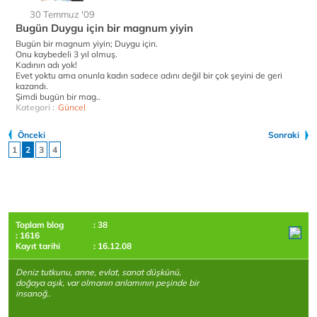
30 Temmuz '09
Bugün Duygu için bir magnum yiyin
Bugün bir magnum yiyin; Duygu için.
Onu kaybedeli 3 yıl olmuş.
Kadının adı yok!
Evet yoktu ama onunla kadın sadece adını değil bir çok şeyini de geri
kazandı.
Şimdi bugün bir mag..
Kategori :
Güncel
Önceki
Sonraki
1
2
3
4
Toplam blog
: 38
: 1616
Kayıt tarihi
: 16.12.08
Deniz tutkunu, anne, evlat, sanat düşkünü,
doğaya aşık, var olmanın anlamının peşinde bir
insanoğ..