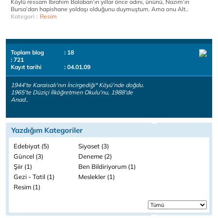
Köylü ressam İbrahim Balaban’ın yıllar önce adını, ününü, Nazım’ın
Bursa’dan hapishane yoldaşı olduğunu duymuştum. Ama onu Alt..
Kategori :
Resim
Toplam blog
: 18
: 721
Kayıt tarihi
: 04.01.09
1944'te Karaisalı'nın İncirgediği* Köyü'nde doğdu.
1965'te Düziçi İlköğretmen Okulu'nu, 1988'de
Anad..
Yazdığım Kategoriler
Edebiyat (5)
Siyaset (3)
Güncel (3)
Deneme (2)
Şiir (1)
Ben Bildiriyorum (1)
Gezi - Tatil (1)
Meslekler (1)
Resim (1)