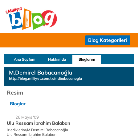
Blog Kategorileri
Ana Sayfam
Hakkımda
Bloglarım
M.Demirel Babacanoğlu
http://blog.milliyet.com.tr/mdbabacanoglu
Resim
Bloglar
26 Mayıs '09
Ulu Ressam İbrahim Balaban
İzlediklerim/M.Demirel Babacanoğlu
Ulu Ressam İbrahim Balaban