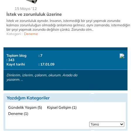
15 Mayıs '12
İstek ve zorunluluk üzerine
İstek ve zorunluluk aynıdır. İnsanın, istemediği bir şeyi yapmak zorunda
kalması zorunluluğun olmadığı anlamına gelmez. aynı zamanda, istemediğin
bir şeyi yapmak zorunda değilsin çünkü. Zorunda olm..
Kategori :
Deneme
Toplam blog
: 7
: 343
Kayıt tarihi
: 17.01.09
Dinlerim, izlerim, çalarım, okurum. Arada da
yazarım. ..
Yazdığım Kategoriler
Gündelik Yaşam (5)
Kişisel Gelişim (1)
Deneme (1)