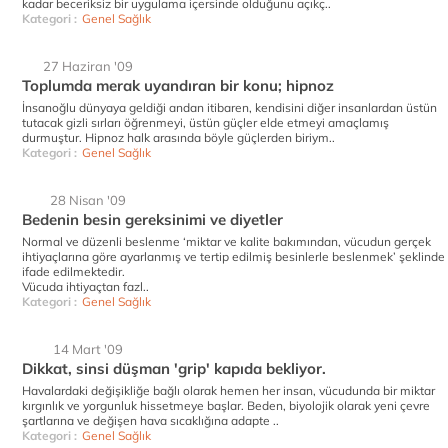
kadar beceriksiz bir uygulama içersinde olduğunu açıkç..
Kategori :
Genel Sağlık
27 Haziran '09
Toplumda merak uyandıran bir konu; hipnoz
İnsanoğlu dünyaya geldiği andan itibaren, kendisini diğer insanlardan üstün
tutacak gizli sırları öğrenmeyi, üstün güçler elde etmeyi amaçlamış
durmuştur. Hipnoz halk arasında böyle güçlerden biriym..
Kategori :
Genel Sağlık
28 Nisan '09
Bedenin besin gereksinimi ve diyetler
Normal ve düzenli beslenme ‘miktar ve kalite bakımından, vücudun gerçek
ihtiyaçlarına göre ayarlanmış ve tertip edilmiş besinlerle beslenmek’ şeklinde
ifade edilmektedir.
Vücuda ihtiyaçtan fazl..
Kategori :
Genel Sağlık
14 Mart '09
Dikkat, sinsi düşman 'grip' kapıda bekliyor.
Havalardaki değişikliğe bağlı olarak hemen her insan, vücudunda bir miktar
kırgınlık ve yorgunluk hissetmeye başlar. Beden, biyolojik olarak yeni çevre
şartlarına ve değişen hava sıcaklığına adapte ..
Kategori :
Genel Sağlık