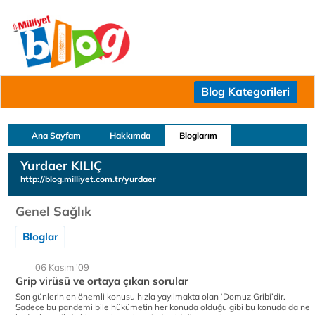
Blog Kategorileri
Ana Sayfam
Hakkımda
Bloglarım
Yurdaer KILIÇ
http://blog.milliyet.com.tr/yurdaer
Genel Sağlık
Bloglar
06 Kasım '09
Grip virüsü ve ortaya çıkan sorular
Son günlerin en önemli konusu hızla yayılmakta olan ‘Domuz Gribi’dir.
Sadece bu pandemi bile hükümetin her konuda olduğu gibi bu konuda da ne