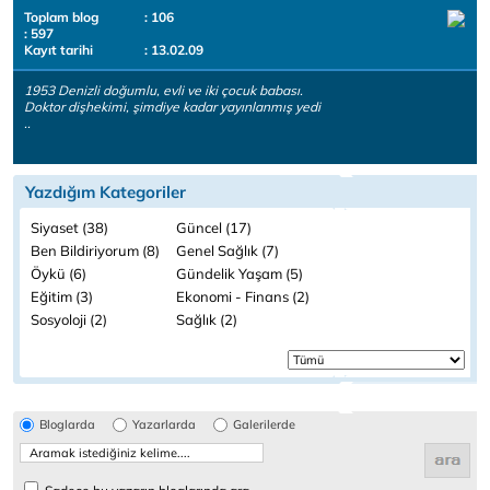
Toplam blog
: 106
: 597
Kayıt tarihi
: 13.02.09
1953 Denizli doğumlu, evli ve iki çocuk babası.
Doktor dişhekimi, şimdiye kadar yayınlanmış yedi
..
Yazdığım Kategoriler
Siyaset (38)
Güncel (17)
Ben Bildiriyorum (8)
Genel Sağlık (7)
Öykü (6)
Gündelik Yaşam (5)
Eğitim (3)
Ekonomi - Finans (2)
Sosyoloji (2)
Sağlık (2)
Bloglarda
Yazarlarda
Galerilerde