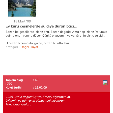
18 Mart '09
Ey kuru çeşmelerde su diye duran bacı…
Bazen belgesellerde izleriz onu. Bazen doğada. Ama hep izleriz. Yolumuz
daima onun yanına düşer. Çünkü o yaşamın ve yerkürenin alın çizgisidir.
O bazen bir ırmakta, gölde, bazen bulutta, baz..
Kategori :
Doğal Hayat
Toplam blog
: 40
: 792
Kayıt tarihi
: 16.02.09
1958 Gürün doğumluyum. Emekli öğretmenim.
Ülkemin ve dünyanın gündemini oluşturan
konularda yazılar ..