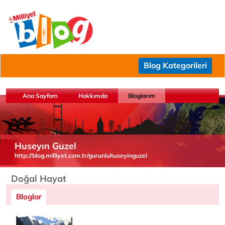
Blog Kategorileri
Ana Sayfam
Hakkımda
Bloglarım
Huseyın Guzel
http://blog.milliyet.com.tr/gurunluhuseyinguzel
Doğal Hayat
Bloglar