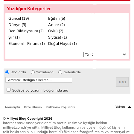
Yazdığım Kategoriler
Güncel (19)
Eğitim (5)
Dünya (3)
Anılar (2)
Ben Bildiriyorum (2)
Öykü (2)
Şiir (1)
Siyaset (1)
Ekonomi - Finans (1)
Doğal Hayat (1)
Bloglarda
Yazarlarda
Galerilerde
Sadece bu yazarın bloglarında ara
|
|
Yukarı
Anasayfa
Bize Ulaşın
Kullanım Koşulları
© Milliyet Blog Copyright 2026
İnternet baskısında yer alan tüm metin, resim ve içeriğin hakları
milliyet.com.tr'ye aittir. Milliyet Blog kullanıcıları ve üyeleri, üçüncü kişilerin
telif hakkı sahibi bulunduğu her türlü fikri eser, fotoğraf, resim vb. materyal ve