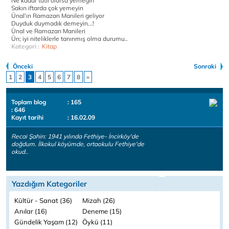
Ne kadar tatlı olursa yemeğin
Sakın iftarda çok yemeyin
Ünal'ın Ramazan Manileri geliyor
Duyduk duymadık demeyin...!
Ünal ve Ramazan Manileri
Ün; iyi niteliklerle tanınmış olma durumu..
Kategori :
Kitap
Önceki
Sonraki
1
2
3
4
5
6
7
8
»
Toplam blog
: 165
: 646
Kayıt tarihi
: 16.02.09
Recai Şahin: 1941 yılında Fethiye- İncirköy'de
doğdum. İlkokul köyümde, ortaokulu Fethiye'de
okud..
Yazdığım Kategoriler
Kültür - Sanat (36)
Mizah (26)
Anılar (16)
Deneme (15)
Gündelik Yaşam (12)
Öykü (11)