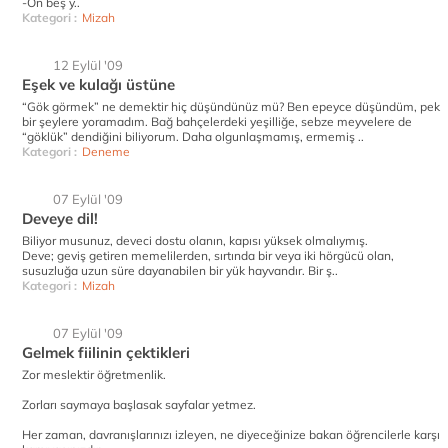
-On beş y..
Kategori :
Mizah
12 Eylül '09
Eşek ve kulağı üstüne
“Gök görmek” ne demektir hiç düşündünüz mü? Ben epeyce düşündüm, pek
bir şeylere yoramadım. Bağ bahçelerdeki yeşilliğe, sebze meyvelere de
“göklük” dendiğini biliyorum. Daha olgunlaşmamış, ermemiş ..
Kategori :
Deneme
07 Eylül '09
Deveye dil!
Biliyor musunuz, deveci dostu olanın, kapısı yüksek olmalıymış.
Deve; geviş getiren memelilerden, sırtında bir veya iki hörgücü olan,
susuzluğa uzun süre dayanabilen bir yük hayvandır. Bir ş..
Kategori :
Mizah
07 Eylül '09
Gelmek fiilinin çektikleri
Zor meslektir öğretmenlik.
Zorları saymaya başlasak sayfalar yetmez.
Her zaman, davranışlarınızı izleyen, ne diyeceğinize bakan öğrencilerle karşı