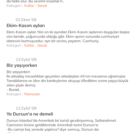
da farklı olur. Bu sevimli insanlar h..
Kategori :
Kültür - Sanat
02 Ekim '09
Ekim-Kasım ayları
Ekim-Kasım ayları Yılın on iki ayından Ekim-Kasım aylarının duyguları başka
olur bende, çoğumuzda olduğu gibi. Ekim ayının sonunda cumhuriyet
idaresini kurmuşuzdur, ayrı bir sevinç yaşarım. Cumhuriy..
Kategori :
Kültür - Sanat
13 Eylül '09
Biz yaşıyorken
Biz yaşıyorken
İki arkadaş mezarlıktan geçerken arkadaşları Ali’nin mezarına uğramışlar.
Tanıdıklarına ve ölen din kardeşlerine okuyup üfledikten sonra yaşça büyük
olanı şöyle demiş:
- Burad..
Kategori :
Ramazan
12 Eylül '09
Ya Dursun'a ne demeli
Dursun İstanbul’da Amerikalı bir turisti gezdiriyormuş. Sultanahmet
Camisinin önüne geldiklerinde Amerikalı turist Dursun’a:
-Bu camiyi kaç senede yaptınız? diye sormuş. Dursun da: