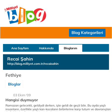
Blog Kategorileri
Ana Sayfam
Hakkımda
Bloglarım
Recai Şahin
http://blog.milliyet.com.tr/recaisahin
Fethiye
Bloglar
03 Ekim '09
Hangisi duymuyor
Ramazan gelecekti, geldiydi derken, işte geldi de geçti bile. Bu ayda yaşlı
insanların, özellikle yaşlı karı-kocaların birbirlerine karşı tutum ve davranışları