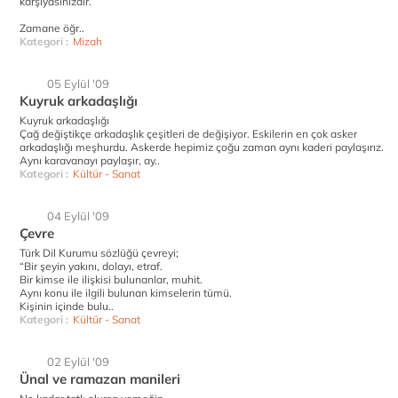
karşıyasınızdır.
Zamane öğr..
Kategori :
Mizah
05 Eylül '09
Kuyruk arkadaşlığı
Kuyruk arkadaşlığı
Çağ değiştikçe arkadaşlık çeşitleri de değişiyor. Eskilerin en çok asker
arkadaşlığı meşhurdu. Askerde hepimiz çoğu zaman aynı kaderi paylaşırız.
Aynı karavanayı paylaşır, ay..
Kategori :
Kültür - Sanat
04 Eylül '09
Çevre
Türk Dil Kurumu sözlüğü çevreyi;
“Bir şeyin yakını, dolayı, etraf.
Bir kimse ile ilişkisi bulunanlar, muhit.
Aynı konu ile ilgili bulunan kimselerin tümü.
Kişinin içinde bulu..
Kategori :
Kültür - Sanat
02 Eylül '09
Ünal ve ramazan manileri