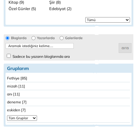
Kitap (9)
Şiir (8)
Özel Günler (5)
Edebiyat (2)
Bloglarda
Yazarlarda
Galerilerde
Sadece bu yazarın bloglarında ara
Gruplarım
Fethiye [85]
mizah [11]
anı [11]
deneme [7]
eskiden [7]