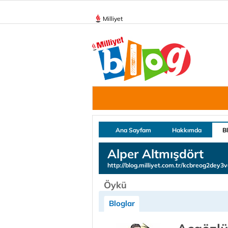
Milliyet
Ana Sayfam
Hakkımda
B
Alper Altmışdört
http://blog.milliyet.com.tr/kcbreog2dey3
Öykü
Bloglar