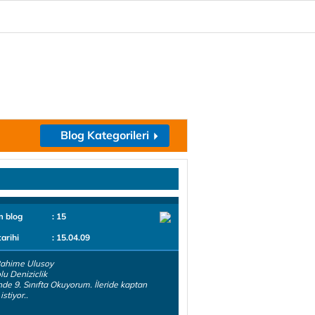
Blog Kategorileri
m blog
: 15
tarihi
: 15.04.09
Rahime Ulusoy
u Deniziclik
nde 9. Sınıfta Okuyorum. İleride kaptan
stiyor..