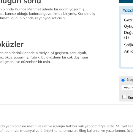
lüğün sonu
n birinde Kurnaz Mehmet adında bir adam yaşarmış.
Yazd
 , kurnaz olduğu kadarda güvenilmez biriymiş. Kendine iş
et , günün birinde zeytinyağ satıcısını..
Gezi 
Öykü
Doğa
(1)
öküzler
Sağlı
Anıla
ların derinliklerinde birbiriyle iyi geçinen, sarı, siyah,
iz öküz yaşarmış. Tabi ki bu öküzlerin bir çok düşmanı
düşmanı ise düzenbaz bir asla..
Blo
Sad
a yer alan tüm metin, resim ve içeriğin hakları milliyet.com.tr'ye aittir. Milliyet Blog
af, resim vb. materyal ve ürünleri kullanamazlar. Blog kullanıcı ve yazarlarının, üçün