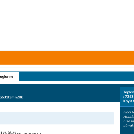
loglarım
Topla
: 7243
va531f3mn2lfk
Kayıt 
Hacı 
Anadol
Lisesi
olmak i