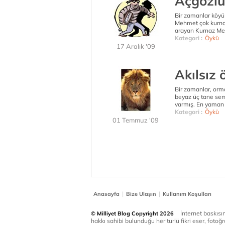
Açgözlü
Bir zamanlar köyü
Mehmet çok kurnaz
arayan Kurnaz Mehm
Kategori :
Öykü
17 Aralık '09
Akılsız 
Bir zamanlar, orman
beyaz üç tane sem
varmış. En yaman 
Kategori :
Öykü
01 Temmuz '09
|
|
Anasayfa
Bize Ulaşın
Kullanım Koşulları
İnternet baskısınd
© Milliyet Blog Copyright 2026
hakkı sahibi bulunduğu her türlü fikri eser, fotoğr