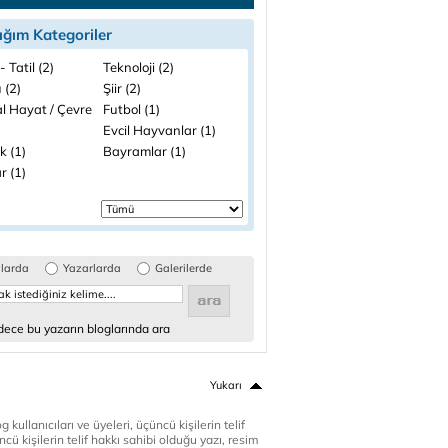
ığım Kategoriler
- Tatil (2)
Teknoloji (2)
 (2)
Şiir (2)
l Hayat / Çevre
Futbol (1)
Evcil Hayvanlar (1)
k (1)
Bayramlar (1)
r (1)
glarda
Yazarlarda
Galerilerde
ece bu yazarın bloglarında ara
Yukarı
 kullanıcıları ve üyeleri, üçüncü kişilerin telif
cü kişilerin telif hakkı sahibi olduğu yazı, resim