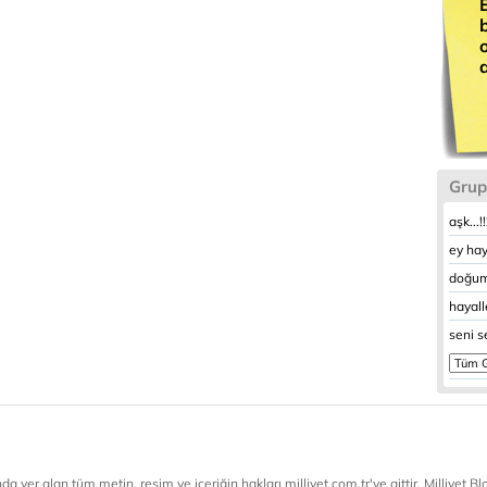
Grup
aşk...!
ey hay
doğum
hayalle
seni s
a yer alan tüm metin, resim ve içeriğin hakları milliyet.com.tr'ye aittir. Milliyet Blog