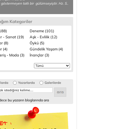
ç göstermeyen tatlı bir gülümseyiştir. Hz. S..
ığım Kategoriler
(188)
Deneme (101)
r - Sanat (19)
Aşk - Evlilik (12)
ler (8)
Öykü (5)
r (4)
Gündelik Yaşam (4)
eriş - Moda (3)
İnançlar (3)
glarda
Yazarlarda
Galerilerde
ece bu yazarın bloglarında ara