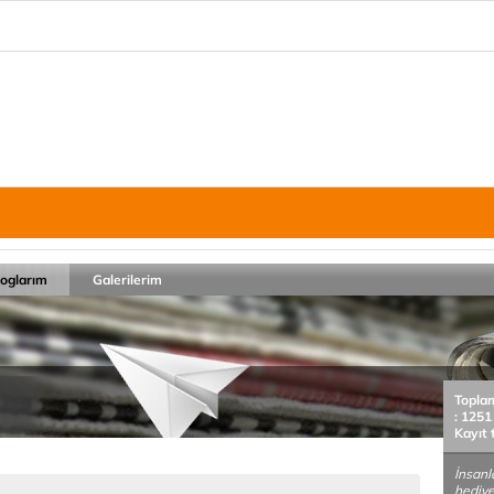
loglarım
Galerilerim
Topla
: 1251
Kayıt 
İnsanl
hediye