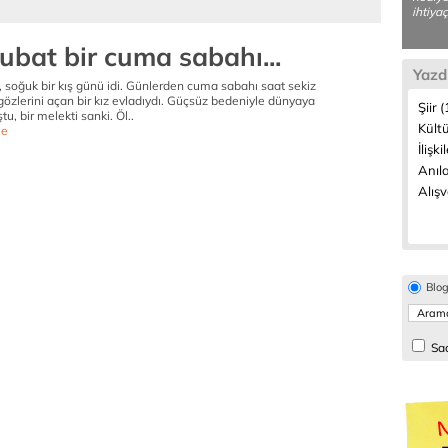
ihtiya
ubat bir cuma sabahı...
Yazd
u, soğuk bir kış günü idi. Günlerden cuma sabahı saat sekiz
özlerini açan bir kız evladıydı. Güçsüz bedeniyle dünyaya
Şiir 
tu, bir melekti sanki. Öl..
Kültü
e
İlişki
Anıla
Alışv
Blo
Sad