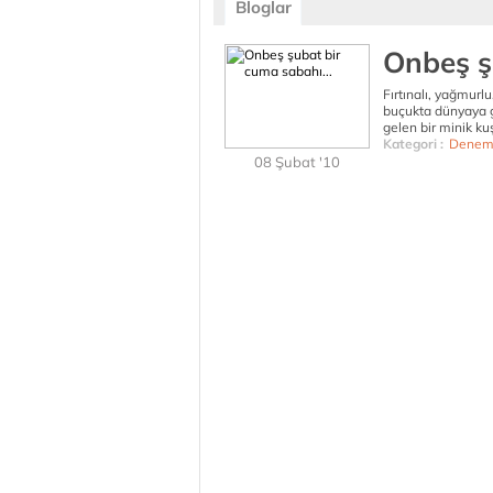
Bloglar
Onbeş ş
Fırtınalı, yağmurl
buçukta dünyaya g
gelen bir minik kuş
Kategori :
Denem
08 Şubat '10