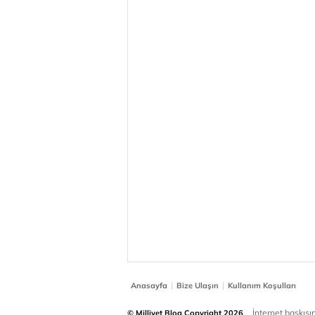
|
|
Anasayfa
Bize Ulaşın
Kullanım Koşulları
İnternet baskısınd
© Milliyet Blog Copyright 2026