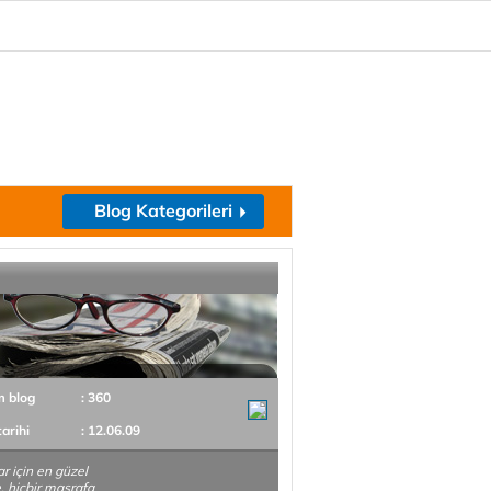
Blog Kategorileri
m blog
: 360
tarihi
: 12.06.09
ar için en güzel
, hiçbir masrafa