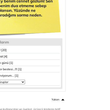
Ey benim cennet gözlüm! Sen
benim dua etmeme sebep
olansın. Yüzünde ne
aradığımı sorma neden.
larım
!! [20]
at [4]
 günü [1]
r bestesi...!!! [1]
eviyorum... [1]
Yukarı
 kullanıcıları ve üyeleri, üçüncü kişilerin telif