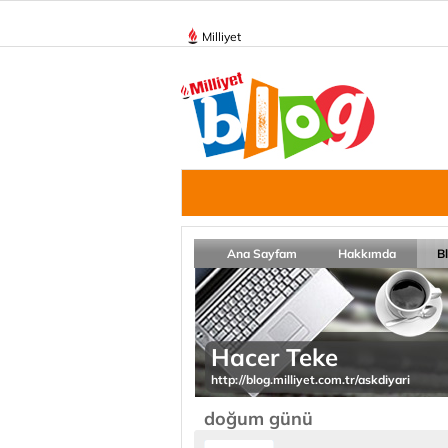
Milliyet
Ana Sayfam
Hakkımda
B
Hacer Teke
http://blog.milliyet.com.tr/askdiyari
doğum günü