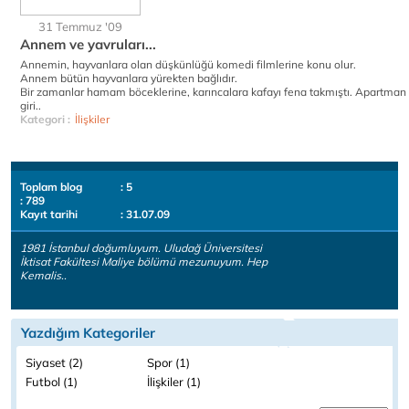
31 Temmuz '09
Annem ve yavruları...
Annemin, hayvanlara olan düşkünlüğü komedi filmlerine konu olur.
Annem bütün hayvanlara yürekten bağlıdır.
Bir zamanlar hamam böceklerine, karıncalara kafayı fena takmıştı. Apartman
giri..
Kategori :
İlişkiler
Toplam blog
: 5
: 789
Kayıt tarihi
: 31.07.09
1981 İstanbul doğumluyum. Uludağ Üniversitesi
İktisat Fakültesi Maliye bölümü mezunuyum. Hep
Kemalis..
Yazdığım Kategoriler
Siyaset (2)
Spor (1)
Futbol (1)
İlişkiler (1)